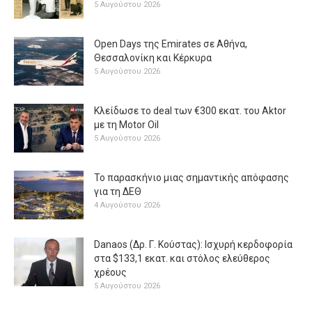
5 Αυγούστου 2026
Open Days της Emirates σε Αθήνα,
Θεσσαλονίκη και Κέρκυρα
5 Αυγούστου 2026
Κλείδωσε το deal των €300 εκατ. του Aktor
με τη Μotor Oil
5 Αυγούστου 2026
Το παρασκήνιο μιας σημαντικής απόφασης
για τη ΔΕΘ
4 Αυγούστου 2026
Danaos (Δρ. Γ. Κούστας): Ισχυρή κερδοφορία
στα $133,1 εκατ. και στόλος ελεύθερος
χρέους
5 Αυγούστου 2026