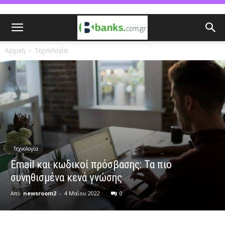
Αρχική
Τεχνολογία
Τεχνολογία
Email και κωδικοί πρόσβασης: Τα πιο
συνηθισμένα κενά γνώσης
Από
newsroom2
-
4 Μαΐου 2022
0