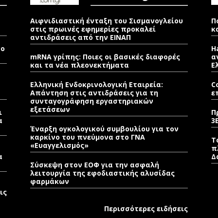
Αιφνιδιαστική ένταξη του Σισμανογλείου
Π
στις πρωινές εφημερίες προκαλεί
κ
αντιδράσεις από την ΕΙΝΑΠ
νο
H
mRNA γρίπης: Ποιες οι βασικές διαφορές
α
και τα νέα πλεονεκτήματα
Ε
Ελληνική Ενδοκρινολογική Εταιρεία:
C
Απάντηση στις αντιδράσεις για τη
ε
συνταγογράφηση εργαστηριακών
εξετάσεων
ι
Π
α
3
Έναρξη ογκολογικού συμβουλίου για τον
καρκίνο του πνεύμονα στο ΓΝΑ
Τ
«Ευαγγελισμός»
π
α
Δ
Σύσκεψη στον ΕΟΦ για την ασφαλή
λειτουργία της εφοδιαστικής αλυσίδας
φαρμάκων
ις
Περισσότερες ειδήσεις