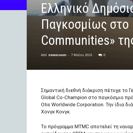
Ελληνικό Δημόσιο
Παγκοσμίως στο 
Communities» της
Από
newsroom
-
7 Μαΐου 2026
0
Σημαντική διεθνή διάκριση πέτυχε το Γ
Global Co-Champion στο παγκόσμιο πρ
Otis Worldwide Corporation. Την ίδια 
Χονγκ Κονγκ.
Το πρόγραμμα MTMC αποτελεί τη ναυαρ