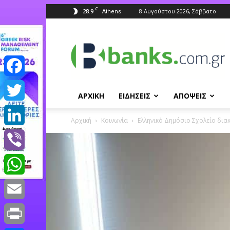
C
28.9
8 Αυγούστου 2026, Σάββατο
Athens
Banks.com.gr
Facebook
ΑΡΧΙΚΗ
ΕΙΔΗΣΕΙΣ
ΑΠΟΨΕΙΣ
Twitter
Αρχική
Κοινωνία
Ελληνικό Δημόσιο Σχολείο δια
LinkedIn
Viber
WhatsApp
Email