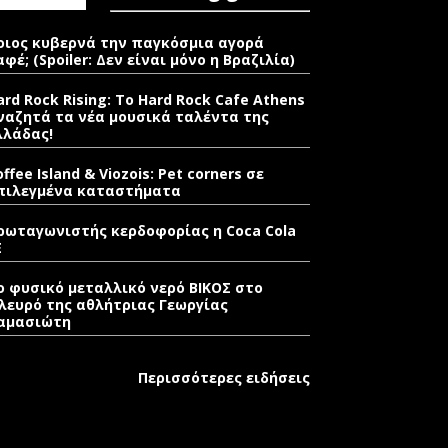
οιος κυβερνά την παγκόσμια αγορά
αφέ; (Spoiler: Δεν είναι μόνο η Βραζιλία)
ard Rock Rising: Το Hard Rock Cafe Athens
ναζητά τα νέα μουσικά ταλέντα της
λλάδας!
offee Island & Viozois: Pet corners σε
πιλεγμένα καταστήματα
ρωταγωνιστής κερδοφορίας η Coca Cola
E
ο φυσικό μεταλλικό νερό ΒΙΚΟΣ στο
λευρό της αθλήτριας Γεωργίας
αμασιώτη
Περισσότερες ειδήσεις