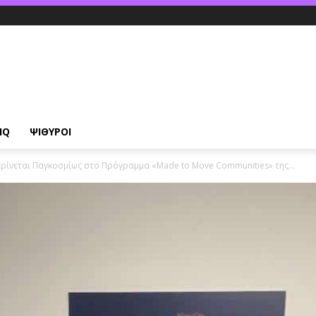
IQ
ΨΙΘΥΡΟΙ
κρίνεται Παγκοσμίως στο Πρόγραμμα «Made to Move Communities» της...