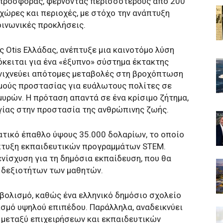
 προσφοράς, φέρνοντας περισσότερους από 200
χώρες και περιοχές, με στόχο την ανάπτυξη
ινωνικές προκλήσεις.
ς Otis Ελλάδας, ανέπτυξε μια καινοτόμο λύση
όκειται για ένα «έξυπνο» σύστημα έκτακτης
 ανιχνεύει απότομες μεταβολές στη βροχόπτωση
σμούς προστασίας για ευάλωτους πολίτες σε
υρών. Η πρόταση απαντά σε ένα κρίσιμο ζήτημα,
γίας στην προστασία της ανθρώπινης ζωής.
ατικό έπαθλο ύψους 35.000 δολαρίων, το οποίο
άπτυξη εκπαιδευτικών προγραμμάτων STEM.
 ενίσχυση για τη δημόσια εκπαίδευση, που θα
α δεξιοτήτων των μαθητών.
μβολισμό, καθώς ένα ελληνικό δημόσιο σχολείο
ισμό υψηλού επιπέδου. Παράλληλα, αναδεικνύει
 μεταξύ επιχειρήσεων και εκπαιδευτικών