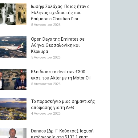
Ιωσήφ Σαλάχας: Ποιος ήταν ο
Έλληνας σχεδιαστής που
θαύμασε ο Christian Dior
5 Αυγούστου 2026
Open Days της Emirates σε
Αθήνα, Θεσσαλονίκη και
Κέρκυρα
5 Αυγούστου 2026
Κλείδωσε το deal των €300
εκατ. του Aktor με τη Μotor Oil
5 Αυγούστου 2026
Το παρασκήνιο μιας σημαντικής
απόφασης για τη ΔΕΘ
4 Αυγούστου 2026
Danaos (Δρ. Γ. Κούστας): Ισχυρή
κερδοφορία στα $133,1 εκατ.