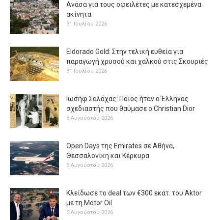
Ανάσα για τους οφειλέτες με κατεσχεμένα
ακίνητα
31 Ιουλίου 2026
Eldorado Gold: Στην τελική ευθεία για
παραγωγή χρυσού και χαλκού στις Σκουριές
31 Ιουλίου 2026
Ιωσήφ Σαλάχας: Ποιος ήταν ο Έλληνας
σχεδιαστής που θαύμασε ο Christian Dior
5 Αυγούστου 2026
Open Days της Emirates σε Αθήνα,
Θεσσαλονίκη και Κέρκυρα
5 Αυγούστου 2026
Κλείδωσε το deal των €300 εκατ. του Aktor
με τη Μotor Oil
5 Αυγούστου 2026