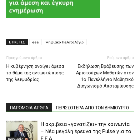
ΕΤΙΚΕΤΕΣ
eea
Ψηφιακό Πελατολόγιο
Προηγούμενο άρθρο
Επόμενο άρθρο
Η κυβέρνηση ανοίγει άμεσα
Εκδήλωση Βράβευσης των
το θέμα της αντιμετώπισης
Αριστούχων Μαθητών στον
της λειψυδρίας
1ο Πανελλήνιο Μαθητικό
Διαγωνισμό Αποταμίευσης
ΠΑΡΟΜΟΙΑ ΑΡΘΡΑ
ΠΕΡΙΣΣΟΤΕΡΑ ΑΠΟ ΤΟΝ ΔΗΜΙΟΥΡΓΟ
Η ακρίβεια «γονατίζει» την κοινωνία
– Νέα μεγάλη έρευνα της Pulse για το
Ε.Ε.Α.
Κοινωνία