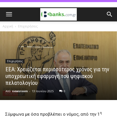
Αρχική
Επιχειρήσεις
Επιχειρήσεις
ΕΕΑ: Χρειάζεται περισσότερος χρόνος για την
υποχρεωτική εφαρμογή του ψηφιακού
πελατολογίου
Από
newsroom
-
13 Ιουνίου 2025
0
η
Σύμφωνα με όσα προβλέπει ο νόμος, από την 1