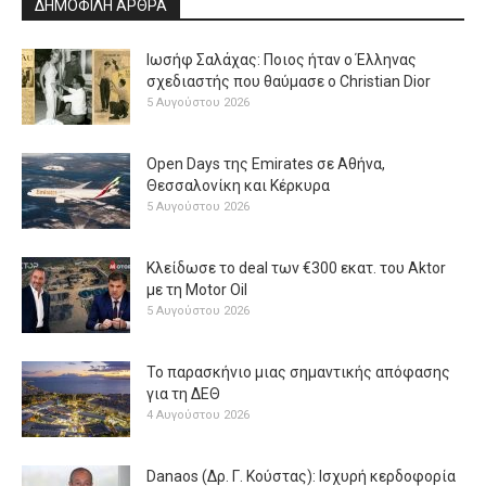
ΔΗΜΟΦΙΛΗ ΑΡΘΡΑ
Ιωσήφ Σαλάχας: Ποιος ήταν ο Έλληνας
σχεδιαστής που θαύμασε ο Christian Dior
5 Αυγούστου 2026
Open Days της Emirates σε Αθήνα,
Θεσσαλονίκη και Κέρκυρα
5 Αυγούστου 2026
Κλείδωσε το deal των €300 εκατ. του Aktor
με τη Μotor Oil
5 Αυγούστου 2026
Το παρασκήνιο μιας σημαντικής απόφασης
για τη ΔΕΘ
4 Αυγούστου 2026
Danaos (Δρ. Γ. Κούστας): Ισχυρή κερδοφορία