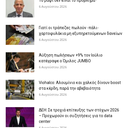
Το ράφι δεν είναι το πρόβλημα*
6 Αυγούστου 2026
Γιατί οι τράπεζες πωλούν -πάλι-
χαρτοφυλάκια μη εξυπηρετούμενων δανείων
6 Αυγούστου 2026
Aύξηση πωλήσεων +9% τον Ιούλιο
κατέγραψε ο Όμιλος JUMBO
6 Αυγούστου 2026
Viohalco: Aλουμίνιο και χαλκός δίνουν boost
στα κέρδη, παρά την αβεβαιότητα
6 Αυγούστου 2026
ΔΕΗ: Σε τροχιά επίτευξης των στόχων 2026
– Προχωρούν οι συζητήσεις για το data
center
6 Αυγούστου 2026