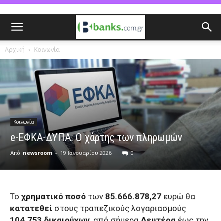
Αρχική
Κοινωνία
Κοινωνία
e-ΕΦΚΑ-ΔΥΠΑ: Ο χάρτης των πληρωμών
Από
newsroom
-
19 Ιανουαρίου 2026
0
Το
χρηματικό ποσό
των
85.666.878,27
ευρώ θα
κατατεθεί
στους τραπεζικούς λογαριασμούς
104.753 δικαιούχων
, από σήμερα
Δευτέρα
έως την