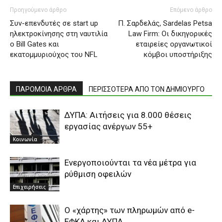
Προηγούμενο άρθρο
Επόμενο άρθρο
Συν-επενδυτές σε start up
Π. Σαρδελάς, Sardelas Petsa
ηλεκτροκίνησης στη ναυτιλία
Law Firm: Οι δικηγορικές
o Βill Gates και
εταιρείες οργανωτικοί
εκατομμυριούχος του NFL
κόμβοι υποστήριξης
ΠΑΡΟΜΟΙΑ ΑΡΘΡΑ
ΠΕΡΙΣΣΟΤΕΡΑ ΑΠΟ ΤΟΝ ΔΗΜΙΟΥΡΓΟ
ΔΥΠΑ: Αιτήσεις για 8.000 θέσεις
εργασίας ανέργων 55+
Κοινωνία
Ενεργοποιούνται τα νέα μέτρα για
ρύθμιση οφειλών
Επιχειρήσεις
Ο «χάρτης» των πληρωμών από e-
ΕΦΚΑ και ΔΥΠΑ