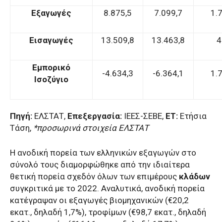
Εξαγωγές
8.875,5
7.099,7
1.
Εισαγωγές
13.509,8
13.463,8
4
Εμπορικό
-4.634,3
-6.364,1
1.
Ισοζύγιο
Πηγή:
ΕΛΣΤΑΤ,
Επεξεργασία:
ΙΕΕΣ-ΣΕΒΕ,
ΕΤ:
Ετήσια
Τάση,
*προσωρινά στοιχεία ΕΛΣΤΑΤ
Η ανοδική πορεία των ελληνικών εξαγωγών στο
σύνολό τους διαμορφώθηκε από την ιδιαίτερα
θετική πορεία σχεδόν όλων των επιμέρους
κλάδων
συγκριτικά με το 2022. Αναλυτικά, ανοδική πορεία
κατέγραψαν οι εξαγωγές βιομηχανικών (€20,2
εκατ., δηλαδή 1,7%), τροφίμων (€98,7 εκατ., δηλαδή