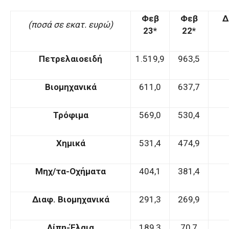
Φεβ
Φεβ
Δ
(ποσά σε εκατ. ευρώ)
23*
22*
Πετρελαιοειδή
1.519,9
963,5
Βιομηχανικά
611,0
637,7
Τρόφιμα
569,0
530,4
Χημικά
531,4
474,9
Μηχ/τα-Οχήματα
404,1
381,4
Διαφ. Βιομηχανικά
291,3
269,9
Λίπη-Έλαια
189,3
70,7