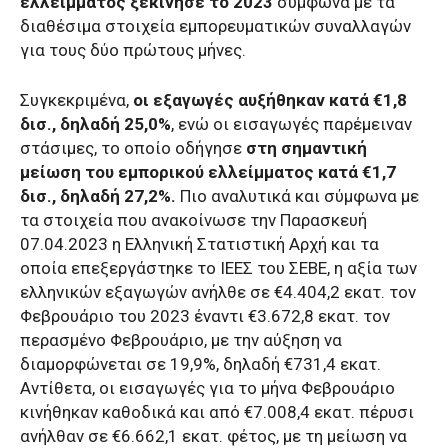
ελλείμματος ξεκίνησε το 2023
σύμφωνα με τα
διαθέσιμα στοιχεία εμπορευματικών συναλλαγών
για τους δύο πρώτους μήνες.
Συγκεκριμένα,
οι εξαγωγές αυξήθηκαν κατά €1,8
δισ., δηλαδή 25,0%
, ενώ οι εισαγωγές παρέμειναν
στάσιμες, το οποίο οδήγησε
στη σημαντική
μείωση του εμπορικού ελλείμματος κατά €1,7
δισ., δηλαδή 27,2%.
Πιο αναλυτικά και σύμφωνα με
τα στοιχεία που ανακοίνωσε την Παρασκευή
07.04.2023 η Ελληνική Στατιστική Αρχή και τα
οποία επεξεργάστηκε το ΙΕΕΣ του ΣΕΒΕ, η αξία των
ελληνικών εξαγωγών ανήλθε σε €4.404,2 εκατ. τον
Φεβρουάριο του 2023 έναντι €3.672,8 εκατ. τον
περασμένο Φεβρουάριο, με την αύξηση να
διαμορφώνεται σε 19,9%, δηλαδή €731,4 εκατ.
Αντίθετα, οι εισαγωγές για το μήνα Φεβρουάριο
κινήθηκαν καθοδικά και από €7.008,4 εκατ. πέρυσι
ανήλθαν σε €6.662,1 εκατ. φέτος, με τη μείωση να