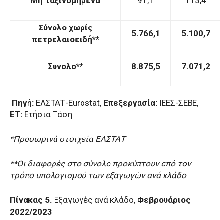
Μη ταξινομημένα
91,1
113,4
Σύνολο χωρίς
5.766,1
5.100,7
πετρελαιοειδή**
Σύνολο**
8.875,5
7.071,2
Πηγή:
ΕΛΣΤΑΤ-Eurostat,
Επεξεργασία:
ΙΕΕΣ-ΣΕΒΕ,
ΕΤ:
Ετήσια Τάση
*Προσωρινά στοιχεία ΕΛΣΤΑΤ
**Οι διαφορές στο σύνολο προκύπτουν από τον
τρόπο υπολογισμού των εξαγωγών ανά κλάδο
Πίνακας 5.
Εξαγωγές ανά κλάδο,
Φεβρουάριος
2022/2023