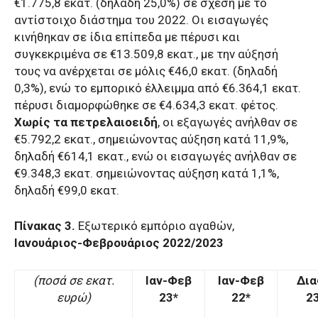
€1.775,8 εκατ. (δηλαδή 25,0%) σε σχέση με το
αντίστοιχο διάστημα του 2022. Οι εισαγωγές
κινήθηκαν σε ίδια επίπεδα με πέρυσι και
συγκεκριμένα σε €13.509,8 εκατ., με την αύξησή
τους να ανέρχεται σε μόλις €46,0 εκατ. (δηλαδή
0,3%), ενώ το εμπορικό έλλειμμα από €6.364,1 εκατ.
πέρυσι διαμορφώθηκε σε €4.634,3 εκατ. φέτος.
Χωρίς τα πετρελαιοειδή
, οι εξαγωγές ανήλθαν σε
€5.792,2 εκατ., σημειώνοντας αύξηση κατά 11,9%,
δηλαδή €614,1 εκατ., ενώ οι εισαγωγές ανήλθαν σε
€9.348,3 εκατ. σημειώνοντας αύξηση κατά 1,1%,
δηλαδή €99,0 εκατ.
Πίνακας 3.
Εξωτερικό εμπόριο αγαθών,
Ιανουάριος-Φεβρουάριος 2022/2023
(ποσά σε εκατ.
Ιαν-Φεβ
Ιαν-Φεβ
Δι
ευρώ)
23*
22*
2