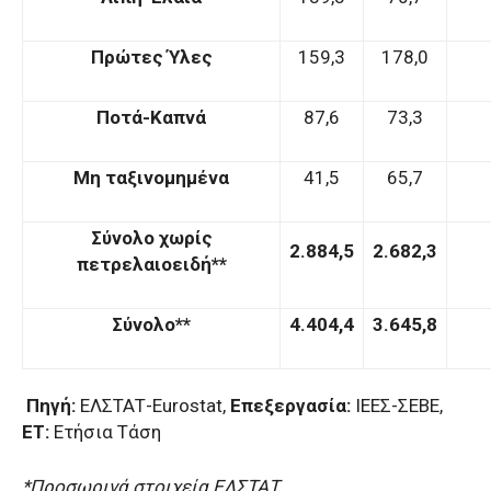
Πρώτες Ύλες
159,3
178,0
Ποτά-Καπνά
87,6
73,3
Μη ταξινομημένα
41,5
65,7
Σύνολο χωρίς
2.884,5
2.682,3
πετρελαιοειδή**
Σύνολο**
4.404,4
3.645,8
Πηγή:
ΕΛΣΤΑΤ-Eurostat,
Επεξεργασία:
ΙΕΕΣ-ΣΕΒΕ,
ΕΤ:
Ετήσια Τάση
*Προσωρινά στοιχεία ΕΛΣΤΑΤ