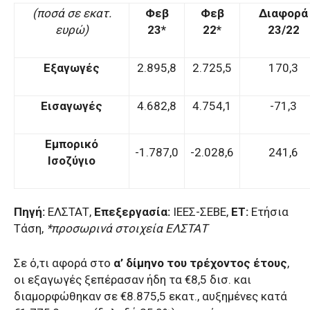
(ποσά σε εκατ.
Φεβ
Φεβ
Διαφορά
ευρώ)
23*
22*
23/22
Εξαγωγές
2.895,8
2.725,5
170,3
Εισαγωγές
4.682,8
4.754,1
-71,3
Εμπορικό
-1.787,0
-2.028,6
241,6
Ισοζύγιο
Πηγή:
ΕΛΣΤΑΤ,
Επεξεργασία:
ΙΕΕΣ-ΣΕΒΕ,
ΕΤ:
Ετήσια
Τάση,
*προσωρινά στοιχεία ΕΛΣΤΑΤ
Σε ό,τι αφορά στο
α’ δίμηνο του τρέχοντος έτους
,
οι εξαγωγές ξεπέρασαν ήδη τα €8,5 δισ. και
διαμορφώθηκαν σε €8.875,5 εκατ., αυξημένες κατά