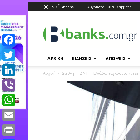
C
35.3
8 Αυγούστου 2026, Σάββατο
Athens
Banks.com.gr
Facebook
ΑΡΧΙΚΗ
ΕΙΔΗΣΕΙΣ
ΑΠΟΨΕΙΣ
Twitter
Αρχική
Διεθνή
ΔΝΤ: Η Ελλάδα παγκόσμιο «case
LinkedIn
Viber
WhatsApp
Email