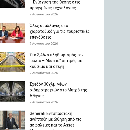
– Ενίσχυση της θέσης στις
προηγμένες τεχνολογίες
7 Αυγούστου 2026
Όλες οι αλλαγές στο
χωροταξικό για τις τουριστικές
επενδύσεις
7 Αυγούστου 2026
Στο 3,4% ο πληθωρισμός τον
Ιούλιο – “Φωτιά” οι τιμές σε
καύσιμα και στέγη
7 Αυγούστου 2026
Σχεδόν 30χλμ. νέων
σιδηροτροχιών στο Μετρό της
Αθήνας
7 Αυγούστου 2026
Generali: Eντυπωσιακή
ανάπτυξη με ώθηση από τις
ασφάλειες και το Asset