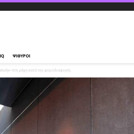
IQ
ΨΙΘΥΡΟΙ
 study» στη μάχη κατά της φοροδιαφυγής