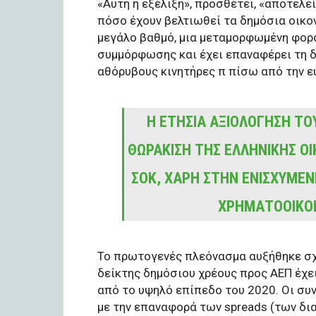
«Αυτή η εξέλιξη», προσθέτει, «αποτελ
πόσο έχουν βελτιωθεί τα δημόσια οικον
μεγάλο βαθμό, μια μεταμορφωμένη φορο
συμμόρφωσης και έχει επαναφέρει τη δ
αθόρυβους κινητήρες π πίσω από την ε
Η ΕΤΉΣΙΑ ΑΞΙΟΛΌΓΗΣΗ ΤΟΥ
ΘΩΡΆΚΙΣΗ ΤΗΣ ΕΛΛΗΝΙΚΉΣ Ο
ΣΟΚ, ΧΆΡΗ ΣΤΗΝ ΕΝΙΣΧΥΜΈΝ
ΧΡΗΜΑΤΟΟΙΚΟ
Το πρωτογενές πλεόνασμα αυξήθηκε σχε
δείκτης δημόσιου χρέους προς ΑΕΠ έχε
από το υψηλό επίπεδο του 2020. Οι σ
με την επαναφορά των spreads (των δ