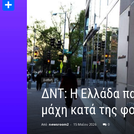
Print
Μοιραστείτε
Διεθνή
ΔΝΤ: Η Ελλάδα πα
μάχη κατά της φ
Από
newsroom2
-
15 Μαΐου 2026
0