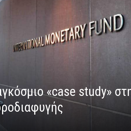
γκόσμιο «case study» στ
οροδιαφυγής