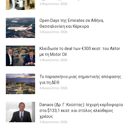
5 Αυγούστου 2026
Open Days της Emirates σε Αθήνα,
Θεσσαλονίκη και Κέρκυρα
5 Αυγούστου 2026
Κλείδωσε το deal των €300 εκατ. του Aktor
με τη Μotor Oil
5 Αυγούστου 2026
Το παρασκήνιο μιας σημαντικής απόφασης
για τη ΔΕΘ
4 Αυγούστου 2026
Danaos (Δρ. Γ. Κούστας): Ισχυρή κερδοφορία
στα $133,1 εκατ. και στόλος ελεύθερος
χρέους
5 Αυγούστου 2026