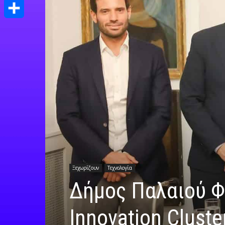
Print
Μοιραστείτε
Ξεχωρίζουν
Τεχνολογία
Δήμος Παλαιού Φ
Innovation Clust