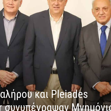
αλήρου και Pleiades
er συνυπέγραψαν Μνημόνι