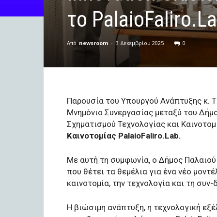
το PalaioFaliro.L
Από
newsroom
-
3 Δεκεμβρίου 2025
0
Παρουσία του Υπουργού Ανάπτυξης κ. Τ
Μνημόνιο Συνεργασίας μεταξύ του Δήμο
Σχηματισμού Τεχνολογίας και Καινοτομί
Καινοτομίας PalaioFaliro.Lab.
Με αυτή τη συμφωνία, ο Δήμος Παλαιού
που θέτει τα θεμέλια για ένα νέο μοντ
καινοτομία, την τεχνολογία και τη συν-
Η βιώσιμη ανάπτυξη, η τεχνολογική εξέ