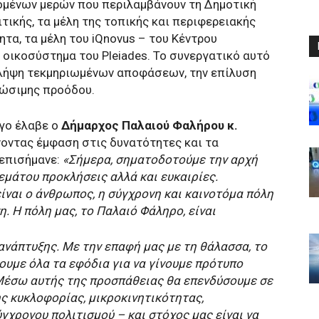
μένων μερών που περιλαμβάνουν τη Δημοτική
τικής, τα μέλη της τοπικής και περιφερειακής
ητα, τα μέλη του iQnovus – του Κέντρου
ό οικοσύστημα του Pleiades. Το συνεργατικό αυτό
 λήψη τεκμηριωμένων αποφάσεων, την επίλυση
ιώσιμης προόδου.
όγο έλαβε ο
Δήμαρχος Παλαιού Φαλήρου κ.
νοντας έμφαση στις δυνατότητες και τα
 επισήμανε:
«Σήμερα, σηματοδοτούμε την αρχή
εμάτου προκλήσεις αλλά και ευκαιρίες.
ίναι ο άνθρωπος, η σύγχρονη και καινοτόμα πόλη
η. Η πόλη μας, το Παλαιό Φάληρο, είναι
ανάπτυξης. Με την επαφή μας με τη θάλασσα, το
χουμε όλα τα εφόδια για να γίνουμε πρότυπο
 Μέσω αυτής της προσπάθειας θα επενδύσουμε σε
ης κυκλοφορίας, μικροκινητικότητας,
γχρονου πολιτισμού – και στόχος μας είναι να