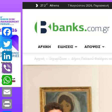
C
27.2
7 Αυγούστου 2026, Παρασκευή
Athens
Banks.com.gr
Facebook
ΑΡΧΙΚΗ
ΕΙΔΗΣΕΙΣ
ΑΠΟΨΕΙΣ
Twitter
Αρχική
Ξεχωρίζουν
Δήμος Παλαιού Φαλήρου και 
LinkedIn
Viber
WhatsApp
Email