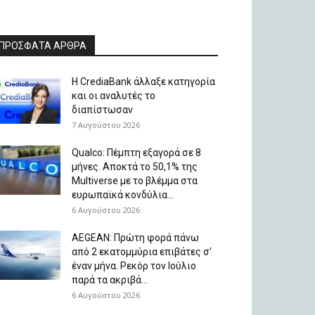
ΠΡΟΣΦΑΤΑ ΑΡΘΡΑ
Η CrediaBank άλλαξε κατηγορία
και οι αναλυτές το
διαπίστωσαν
7 Αυγούστου 2026
Qualco: Πέμπτη εξαγορά σε 8
μήνες. Aποκτά το 50,1% της
Multiverse με το βλέμμα στα
ευρωπαϊκά κονδύλια...
6 Αυγούστου 2026
AEGEAN: Πρώτη φορά πάνω
από 2 εκατομμύρια επιβάτες σ’
έναν μήνα. Ρεκόρ τον Ιούλιο
παρά τα ακριβά...
6 Αυγούστου 2026