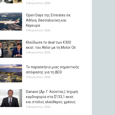
5 Αυγούστου 2026
Open Days της Emirates σε
Αθήνα, Θεσσαλονίκη και
Κέρκυρα
5 Αυγούστου 2026
Κλείδωσε το deal των €300
εκατ. του Aktor με τη Μotor Oil
5 Αυγούστου 2026
Το παρασκήνιο μιας σημαντικής
απόφασης για τη ΔΕΘ
4 Αυγούστου 2026
Danaos (Δρ. Γ. Κούστας): Ισχυρή
κερδοφορία στα $133,1 εκατ.
και στόλος ελεύθερος χρέους
5 Αυγούστου 2026