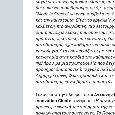
εργαλείο για να παραχθεί πλούτος που
θέλουμε να προωθήσουμε, σε ό,τι αφορά
“Made in Greece” να είναι σύμβολο ποι
και την καινοτομία. Είναι το εργαλείο
καλύτερη, πιο ανθρώπινη, πιο λειτουργ
δημιουργούμε λύσεις που απαντούν στις
προϊόντα, νέες ιδέες που κάνουν τη ζωή
αυτοδιοίκηση έχει καθοριστικό ρόλο σε
καινούργιο, όταν συνεργάζεται με την ε
καινοτομία στην καρδιά της καθημεριν
Φαλήρου, με μια πρωτοβουλία που δείχν
πρόσημο: δημιουργική, τεχνολογικά ώρ
Δήμαρχο Γιάννη Φωστηρόπουλο και στο 
αυτοδιοίκηση κάνει βήματα μπροστά».
Τέλος, από την πλευρά του,
ο Αντώνης 
Innovation Cluster
ανέφερε:
«Η συνεργ
προέκυψε φυσικά, ως απόρροια της κοι
πόλεων απαιτούν συνέργειες. Το Παλαι