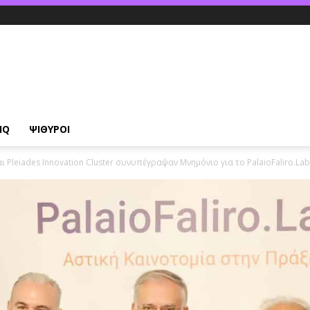
IQ
ΨΙΘΥΡΟΙ
Pleiades Innovation Cluster συνυπέγραψαν Μνημόνιο για το PalaioFaliro.Lab