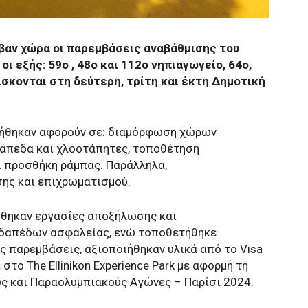
αβαν χώρα οι παρεμβάσεις αναβάθμισης του
οι εξής: 59ο , 48ο και 112ο νηπιαγωγείο, 64ο,
ίσκονται στη δεύτερη, τρίτη και έκτη Δημοτική
ιήθηκαν αφορούν σε: διαμόρφωση χώρων
δάπεδα και χλοοτάπητες, τοποθέτηση
ι προσθήκη ράμπας. Παράλληλα,
ης και επιχρωματισμού.
ήθηκαν εργασίες αποξήλωσης και
 δαπέδων ασφαλείας, ενώ τοποθετήθηκε
ις παρεμβάσεις, αξιοποιήθηκαν υλικά από το Visa
το The Ellinikon Experience Park με αφορμή τη
ύς και Παραολυμπιακούς Αγώνες – Παρίσι 2024.