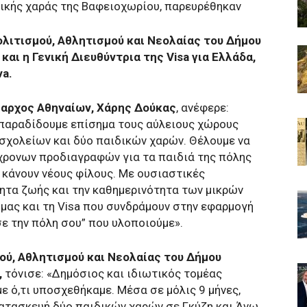
ικής χαράς της Βαφειοχωρίου, παρευρέθηκαν
λιτισμού, Αθλητισμού και Νεολαίας του Δήμου
αι η Γενική Διευθύντρια της Visa για Ελλάδα,
va.
αρχος Αθηναίων, Χάρης Δούκας
, ανέφερε:
 παραδίδουμε επίσημα τους αύλειους χώρους
σχολείων και δύο παιδικών χαρών. Θέλουμε να
ρονων προδιαγραφών για τα παιδιά της πόλης
α κάνουν νέους φίλους. Με ουσιαστικές
ητα ζωής και την καθημερινότητα των μικρών
μας και τη Visa που συνδράμουν στην εφαρμογή
ε την πόλη σου” που υλοποιούμε».
ού, Αθλητισμού και Νεολαίας του Δήμου
,
τόνισε: «Δημόσιος και ιδιωτικός τομέας
 ό,τι υποσχεθήκαμε. Μέσα σε μόλις 9 μήνες,
ατασκευή δύο παιδικών χαρών σε Γκύζη και Άνω