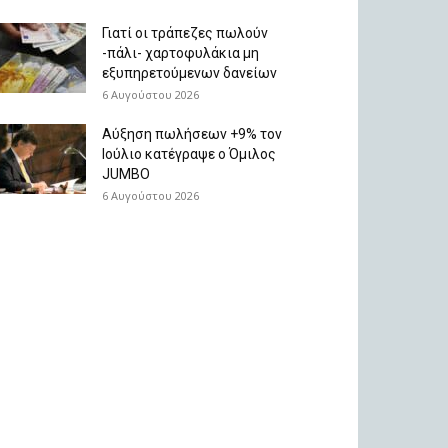
Γιατί οι τράπεζες πωλούν
-πάλι- χαρτοφυλάκια μη
εξυπηρετούμενων δανείων
6 Αυγούστου 2026
Aύξηση πωλήσεων +9% τον
Ιούλιο κατέγραψε ο Όμιλος
JUMBO
6 Αυγούστου 2026