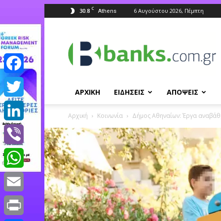
C
30.8
6 Αυγούστου 2026, Πέμπτη
Athens
Banks.com.gr
Facebook
ΑΡΧΙΚΗ
ΕΙΔΗΣΕΙΣ
ΑΠΟΨΕΙΣ
Twitter
Αρχική
Κοινωνία
Δήμος Αθηναίων: Έργα αναβάθμ
LinkedIn
Viber
WhatsApp
Email