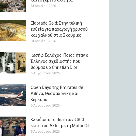
κατεσχεμένα ακίνητα
31 Ιουλίου 2026
Eldorado Gold: Στην τελική
ευθεία για παραγωγή χρυσού
και χαλκού στις Σκουριές
31 Ιουλίου 2026
Ιωσήφ Σαλάχας: Ποιος ήταν ο
Έλληνας σχεδιαστής που
θαύμασε ο Christian Dior
5 Αυγούστου 2026
Open Days της Emirates σε
Αθήνα, Θεσσαλονίκη και
Κέρκυρα
5 Αυγούστου 2026
Κλείδωσε το deal των €300
εκατ. του Aktor με τη Μotor Oil
5 Αυγούστου 2026