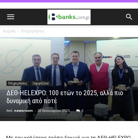
Αρχική
Επιχειρήσεις
Επιχειρήσεις
Ξεχωρίζουν
ΔΕΘ-HELEXPO: 100 ετών το 2025, αλλά πιο
δυναμική από ποτέ
Από
newsroom
-
20 Ιανουαρίου 2025
0
Με τον καλύτερο τρόπο ξεκινά για τη ΔΕΘ-HELEXPO