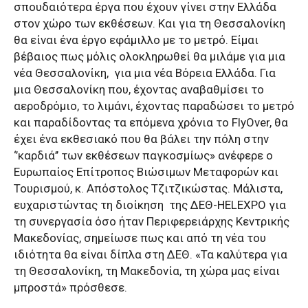
σπουδαιότερα έργα που έχουν γίνει στην Ελλάδα
στον χώρο των εκθέσεων. Και για τη Θεσσαλονίκη
θα είναι ένα έργο εφάμιλλο με το μετρό. Είμαι
βέβαιος πως μόλις ολοκληρωθεί θα μιλάμε για μια
νέα Θεσσαλονίκη,
για μια νέα Βόρεια Ελλάδα. Για
μια Θεσσαλονίκη που, έχοντας αναβαθμίσει το
αεροδρόμιο, το λιμάνι, έχοντας παραδώσει το μετρό
και παραδίδοντας τα επόμενα χρόνια το FlyOver, θα
έχει ένα εκθεσιακό που θα βάλει την πόλη στην
‘’καρδιά’’ των εκθέσεων παγκοσμίως» ανέφερε ο
Ευρωπαίος Επίτροπος Βιώσιμων Μεταφορών και
Τουρισμού, κ. Απόστολος Τζιτζικώστας. Μάλιστα,
ευχαριστώντας τη διοίκηση
της ΔΕΘ-HELEXPO για
τη συνεργασία όσο ήταν Περιφερειάρχης Κεντρικής
Μακεδονίας, σημείωσε πως και από τη νέα του
ιδιότητα θα είναι δίπλα στη ΔΕΘ. «Τα καλύτερα για
τη Θεσσαλονίκη, τη Μακεδονία, τη χώρα μας είναι
μπροστά» πρόσθεσε.