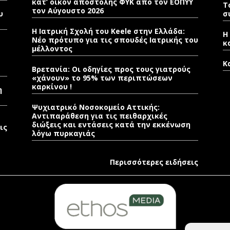
κατ’ οίκον αποστολής ΦΥΚ από τον ΕΟΠΥΥ
T
τον Αύγουστο 2026
υ
σ
Η Ιατρική Σχολή του Keele στην Ελλάδα:
Η
Νέο πρότυπο για τις σπουδές Ιατρικής του
κ
μέλλοντος
K
Βρετανία: Οι οδηγίες προς τους γιατρούς
«χάνουν» το 95% των περιπτώσεων
καρκίνου !
η
Ψυχιατρικό Νοσοκομείο Αττικής:
Αντιπαράθεση για τις πειθαρχικές
διώξεις και εντάσεις κατά την εκκένωση
ις
λόγω πυρκαγιάς
Περισσότερες ειδήσεις