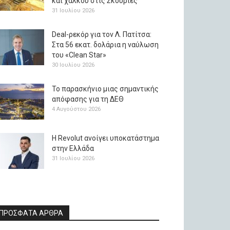
και χαλκού στις Σκουριές
31 Ιουλίου 2026
Deal-ρεκόρ για τον Λ. Πατίτσα:
Στα 56 εκατ. δολάρια η ναύλωση
του «Clean Star»
30 Ιουλίου 2026
Το παρασκήνιο μιας σημαντικής
απόφασης για τη ΔΕΘ
4 Αυγούστου 2026
H Revolut ανοίγει υποκατάστημα
στην Ελλάδα
31 Ιουλίου 2026
ΠΡΟΣΦΑΤΑ ΑΡΘΡΑ