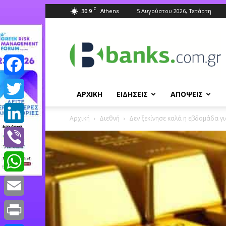
C
30.9
5 Αυγούστου 2026, Τετάρτη
Athens
Banks.com.gr
Facebook
ΑΡΧΙΚΗ
ΕΙΔΗΣΕΙΣ
ΑΠΟΨΕΙΣ
Twitter
Αρχική
Διεθνή
Δεν ξεκίνησε καλά η εβδομάδα γ
LinkedIn
Viber
WhatsApp
Email