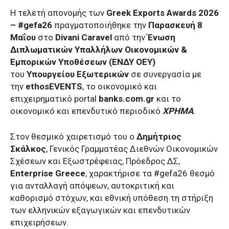
H τελετή απονομής των
Greek Exports Awards 2026
– #gefa26
πραγματοποιήθηκε την
Παρασκευή 8
Μαΐου
στο
Divani Caravel
από την
Ένωση
Διπλωματικών Υπαλλήλων Οικονομικών &
Εμπορικών Υποθέσεων
(ΕΝΔΥ ΟΕΥ)
του
Υπουργείου Εξωτερικών
σε συνεργασία με
την
ethosEVENTS
, το οικονομικό και
επιχειρηματικό portal
banks.com.gr
και το
οικονομικό και επενδυτικό περιοδικό
ΧΡΗΜΑ
.
Στον θεσμικό χαιρετισμό του ο
Δημήτριος
Σκάλκος
, Γενικός Γραμματέας Διεθνών Οικονομικών
Σχέσεων και Εξωστρέφειας, Πρόεδρος ΔΣ,
Enterprise Greece
, χαρακτήρισε τα #gefa26 θεσμό
για ανταλλαγή απόψεων, αυτοκριτική και
καθορισμό στόχων, και εθνική υπόθεση τη στήριξη
των ελληνικών εξαγωγικών και επενδυτικών
επιχειρήσεων.