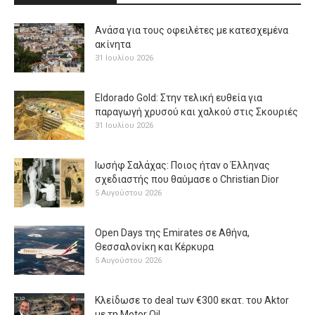
Ανάσα για τους οφειλέτες με κατεσχεμένα
ακίνητα
31 Ιουλίου 2026
Eldorado Gold: Στην τελική ευθεία για
παραγωγή χρυσού και χαλκού στις Σκουριές
31 Ιουλίου 2026
Ιωσήφ Σαλάχας: Ποιος ήταν ο Έλληνας
σχεδιαστής που θαύμασε ο Christian Dior
5 Αυγούστου 2026
Open Days της Emirates σε Αθήνα,
Θεσσαλονίκη και Κέρκυρα
5 Αυγούστου 2026
Κλείδωσε το deal των €300 εκατ. του Aktor
με τη Μotor Oil