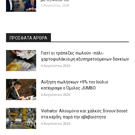
5 Αυγούστου 2026
ΠΡΟΣΦΑΤΑ ΑΡΘΡΑ
Γιατί οι τράπεζες πωλούν -πάλι-
χαρτοφυλάκια μη εξυπηρετούμενων δανείων
6 Αυγούστου 2026
Aύξηση πωλήσεων +9% τον Ιούλιο
κατέγραψε ο Όμιλος JUMBO
6 Αυγούστου 2026
Viohalco: Aλουμίνιο και χαλκός δίνουν boost
στα κέρδη, παρά την αβεβαιότητα
6 Αυγούστου 2026