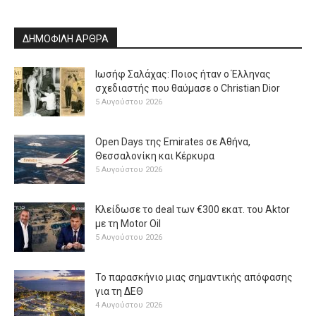
ΔΗΜΟΦΙΛΗ ΑΡΘΡΑ
Ιωσήφ Σαλάχας: Ποιος ήταν ο Έλληνας
σχεδιαστής που θαύμασε ο Christian Dior
5 Αυγούστου 2026
Open Days της Emirates σε Αθήνα,
Θεσσαλονίκη και Κέρκυρα
5 Αυγούστου 2026
Κλείδωσε το deal των €300 εκατ. του Aktor
με τη Μotor Oil
5 Αυγούστου 2026
Το παρασκήνιο μιας σημαντικής απόφασης
για τη ΔΕΘ
4 Αυγούστου 2026