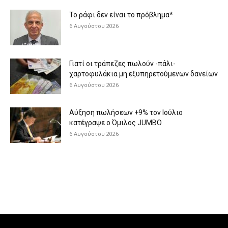
Το ράφι δεν είναι το πρόβλημα*
6 Αυγούστου 2026
Γιατί οι τράπεζες πωλούν -πάλι-
χαρτοφυλάκια μη εξυπηρετούμενων δανείων
6 Αυγούστου 2026
Aύξηση πωλήσεων +9% τον Ιούλιο
κατέγραψε ο Όμιλος JUMBO
6 Αυγούστου 2026