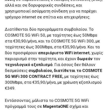
αλλά και σε δορυφορικές συνδέσεις, και
χρησιμοποιεί ασύρματη σύνδεση για να παρέχει
γρήγορο internet σε σπίτια και επιχειρήσεις.
Διατίθενται δύο προγράμματα συμβολαίου. Το
COSMOTE 5G WiFi 50, με ταχύτητες έως 50Mbps
στα €30,90/μήνα, και το COSMOTE 5G WiFi 300, με
ταχύτητες έως 300Mbps, στα €35,90/μήνα. Και τα
δύο προσφέρουν
απεριόριστο WiFi internet
, χωρίς
περιορισμό στην ταχύτητα, και έχουν
δωρεάν
τον
τεχνολογικό εξοπλισμό
. Για όσους δεν θέλουν
δεσμεύσεις
συμβολαίου, διατίθεται το COSMOTE
5G WiFi 300 CONTRACT FREE,
με ταχύτητες έως
300Mbps, στα €35,90/μήνα, με χρέωση εξοπλισμού
€349.
Εντάσσοντας, μάλιστα το COSMOTE 5G WiFi
πρόγραμμά τους σε
MagentaONE
σχήμα και