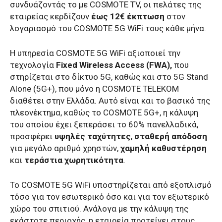
συνδυάζοντάς το με COSMOTE TV, οι πελάτες της
εταιρείας κερδίζουν
έως
12€ έκπτωση
στον
λογαριασμό του COSMOTE 5G WiFi τους κάθε μήνα.
H υπηρεσία COSMOTE 5G
WiFi αξιοποιεί την
τεχνολογία
Fixed Wireless Access (FWA),
που
στηρίζεται στο δίκτυο 5G, καθώς και στο 5G Stand
Alone (5G+), που μόνο η
COSMOTE TELEKOM
διαθέτει στην Ελλάδα. Αυτό είναι και το βασικό της
πλεονέκτημα, καθώς το COSMOTE 5G+, η κάλυψη
του οποίου έχει ξεπεράσει το 60% πανελλαδικά,
προσφέρει
υψηλές ταχύτητες
,
σταθερή απόδοση
για μεγάλο αριθμό χρηστών,
χαμηλή καθυστέρηση
και
τεράστια χωρητικότητα
.
Το COSMOTE 5G WiFi υποστηρίζεται από εξοπλισμό
τόσο για τον εσωτερικό όσο και για τον εξωτερικό
χώρο του σπιτιού. Ανάλογα με την κάλυψη της
εκάστοτε περιοχής, η εταιρεία προτείνει στους