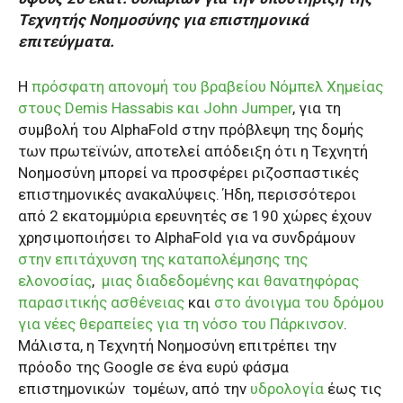
Τεχνητής Νοημοσύνης για επιστημονικά
επιτεύγματα.
Η
πρόσφατη απονομή του βραβείου Νόμπελ Χημείας
στους Demis Hassabis και John Jumper
, για τη
συμβολή του AlphaFold στην πρόβλεψη της δομής
των πρωτεϊνών, αποτελεί απόδειξη ότι η Τεχνητή
Νοημοσύνη μπορεί να προσφέρει ριζοσπαστικές
επιστημονικές ανακαλύψεις. Ήδη, περισσότεροι
από 2 εκατομμύρια ερευνητές σε 190 χώρες έχουν
χρησιμοποιήσει το AlphaFold για να συνδράμουν
στην επιτάχυνση της καταπολέμησης της
ελονοσίας
,
μιας διαδεδομένης και θανατηφόρας
παρασιτικής ασθένειας
και
στο άνοιγμα του δρόμου
για νέες θεραπείες για τη νόσο του Πάρκινσον
.
Μάλιστα, η Τεχνητή Νοημοσύνη επιτρέπει την
πρόοδο της Google σε ένα ευρύ φάσμα
επιστημονικών
τομέων, από την
υδρολογία
έως τις