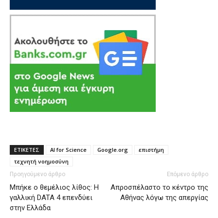
ΕΤΙΚΕΤΕΣ
AI for Science
Google.org
επιστήμη
τεχνητή νοημοσύνη
Προηγούμενο άρθρο
Επόμενο άρθρο
Μπήκε ο θεμέλιος λίθος: H
Απροσπέλαστο το κέντρο της
γαλλική DATA 4 επενδύει
Αθήνας λόγω της απεργίας
στην Ελλάδα