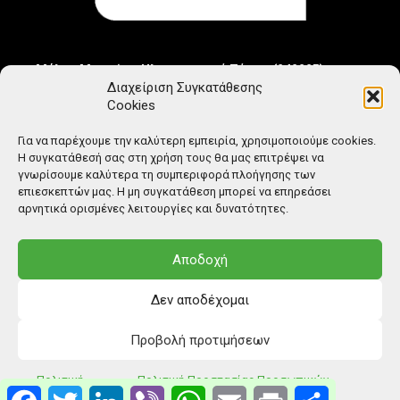
Μέλος Μητρώου Ηλεκτρονικού Τύπου (242225)
Διαχείριση Συγκατάθεσης
Cookies
Για να παρέχουμε την καλύτερη εμπειρία, χρησιμοποιούμε cookies.
Η συγκατάθεσή σας στη χρήση τους θα μας επιτρέψει να
γνωρίσουμε καλύτερα τη συμπεριφορά πλοήγησης των
επιεσκεπτών μας. Η μη συγκατάθεση μπορεί να επηρεάσει
αρνητικά ορισμένες λειτουργίες και δυνατότητες.
Αποδοχή
Δεν αποδέχομαι
Προβολή προτιμήσεων
© Copyright: Ethos Media S.A.
Πολιτική
Πολιτική Προστασίας Προσωπικών
Facebook
Twitter
LinkedIn
Viber
WhatsApp
Email
Print
Μοιραστείτ