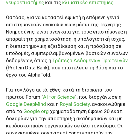
νευροεπιστήμες
και τις
κλιματικές επιστήμες
.
Ωστόσο, για να καταστεί εφικτή η επόμενη γενιά
επιστημονικών ανακαλύψεων μέσω της Τεχνητής
Νοημοσύνης, είναι αναγκαία για τους επιστήμονες η
απαραίτητη χρηματοδότηση, η υπολογιστική ισχύς,
η διεπιστημονική εξειδίκευση και η πρόσβαση σε
υποδομές, συμπεριλαμβανομένων βασικών συνόλων
δεδομένων, όπως η
Τράπεζα Δεδομένων Πρωτεϊνών
(Protein Data Bank), που αποτέλεσε τη βάση για το
έργο του AlphaFold.
Για τον λόγο αυτό, χθες, κατά τη διάρκεια του
πρώτου Forum “
AI for Science
”, που διοργάνωσε η
Google DeepMind
και η
Royal Society
, ανακοινώθηκε
από το
Google.org
χρηματοδότηση ύψους 20 εκατ.
δολαρίων για την υποστήριξη ακαδημαϊκών και μη
κερδοσκοπικών οργανισμών σε όλο τον κόσμο. Οι
συγκεκριμένοι οργανισμοί χρησιμοποιούν την