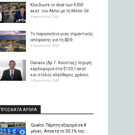
Κλείδωσε το deal των €300
εκατ. του Aktor με τη Μotor Oil
5 Αυγούστου 2026
Το παρασκήνιο μιας σημαντικής
απόφασης για τη ΔΕΘ
4 Αυγούστου 2026
Danaos (Δρ. Γ. Κούστας): Ισχυρή
κερδοφορία στα $133,1 εκατ.
και στόλος ελεύθερος χρέους
5 Αυγούστου 2026
ΠΡΟΣΦΑΤΑ ΑΡΘΡΑ
Qualco: Πέμπτη εξαγορά σε 8
μήνες. Aποκτά το 50,1% της