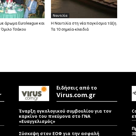
Ναυτιλία
με άρωμα Euroleague και
Η Ναυτιλία στη νέα παγκόσμια τάξη.
ν Όμιλο Τσάκου
Τα 10 σημεία-κλειδιά
Ειδήσεις από το
r
Virus.com.gr
Έναρξη ογκολογικού συμβουλίου για τον
C
καρκίνο του πνεύμονα στο ΓΝΑ
ε
«Ευαγγελισμός»
Π
Σύσκεψη στον ΕΟΦ για την ασφαλή
3