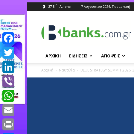
C
27.3
7 Αυγούστου 2026, Παρασκευή
Athens
Banks.com.gr
Facebook
ΑΡΧΙΚΗ
ΕΙΔΗΣΕΙΣ
ΑΠΟΨΕΙΣ
Twitter
Αρχική
Ναυτιλία
BLUE STRATEGY SUMMIT 2026: Σ
LinkedIn
Viber
WhatsApp
Email