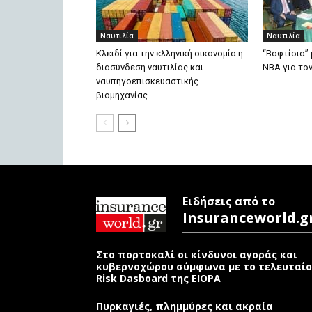
Ναυτιλία
Ναυτιλία
Κλειδί για την ελληνική οικονομία η
“Bαφτίσια” 
διασύνδεση ναυτιλίας και
ΝΒΑ για το
ναυπηγοεπισκευαστικής
βιομηχανίας
Ειδήσεις από το
Insuranceworld.g
Στο πορτοκαλί οι κίνδυνοι αγοράς και
κυβερνοχώρου σύμφωνα με το τελευταίο
Risk Dasboard της EIOPA
Πυρκαγιές, πλημμύρες και ακραία