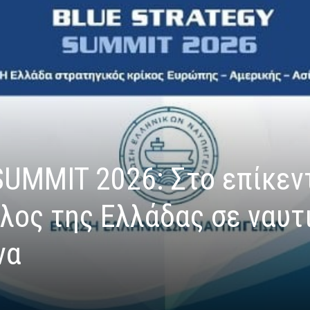
UMMIT 2026: Στο επίκεν
λος της Ελλάδας σε ναυτι
να