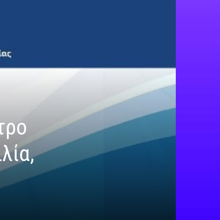
τρο
λία,