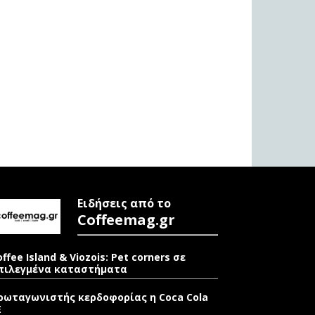
Ειδήσεις από το
Coffeemag.gr
offee Island & Viozois: Pet corners σε
πιλεγμένα καταστήματα
ρωταγωνιστής κερδοφορίας η Coca Cola
E