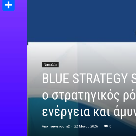
Print
Μοιραστείτε
Ναυτιλία
BLUE STRATEGY S
ο στρατηγικός ρό
ενέργεια και άμυ
Από
newsroom2
-
22 Μαΐου 2026
0