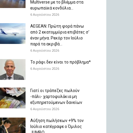
Multiverse με το βλέμμα στα
ευρωπαϊκά κονδύλια...
6 Αυγούστου 2026
AEGEAN: Πρώτη φορά πάνω
από 2 εκατομμύρια επιβάτες σ’
έναν μήνα. Ρεκόρ τον Ιούλιο
παρά τα ακριβά...
6 Αυγούστου 2026
Το ράφι δεν είναι το πρόβλημα*
6 Αυγούστου 2026
Γιατί οι τράπεζες πωλούν
-πάλι- χαρτοφυλάκια μη
εξυπηρετούμενων δανείων
6 Αυγούστου 2026
Aύξηση πωλήσεων +9% τον
Ιούλιο κατέγραψε ο Όμιλος
JUMBO