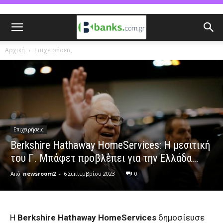
Αρχική
Επιχειρήσεις
Επιχειρήσεις
Berkshire Hathaway HomeServices: Η μεσιτική
του Γ. Μπάφετ προβλέπει για την Ελλάδα…
Από
newsroom2
-
6 Σεπτεμβρίου 2023
0
H
Berkshire Hathaway HomeServices
δημοσίευσε