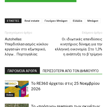
ΕΤΙΚΕΤΕΣ
Real estate
Γουόρεν Μπάφετ
Ελλάδα
Μπάφετ
Προηγούμενο άρθρο
Επόμενο άρθρο
Autohellas:
Oι ιδιωτικές επενδύσεις
Υπερδιπλασιασμός κύκλου
κινητήριος δύναμη για την
εργασιών στο εξωτερικό,
ελληνική οικονομία. Στο 1,3%
λόγω… Πορτογαλίας
η ανάπτυξη το β΄τρίμηνο
ΠΑΡΟΜΟΙΑ ΑΡΘΡΑ
ΠΕΡΙΣΣΟΤΕΡΑ ΑΠΟ ΤΟΝ ΔΗΜΙΟΥΡΓΟ
Το RE360 έρχεται στις 25 Νοεμβρίου
2026
Video
Το «πράσινο» premium των ακινήτων: