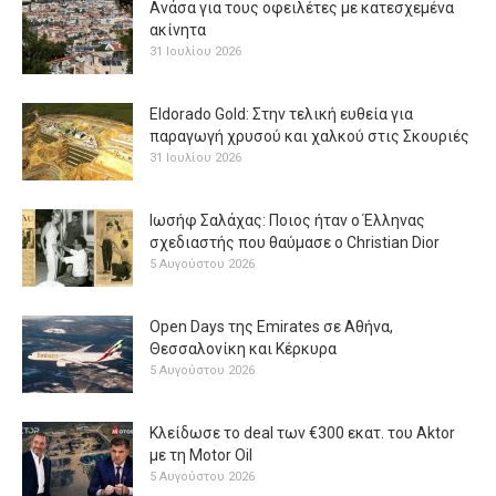
Ανάσα για τους οφειλέτες με κατεσχεμένα
ακίνητα
31 Ιουλίου 2026
Eldorado Gold: Στην τελική ευθεία για
παραγωγή χρυσού και χαλκού στις Σκουριές
31 Ιουλίου 2026
Ιωσήφ Σαλάχας: Ποιος ήταν ο Έλληνας
σχεδιαστής που θαύμασε ο Christian Dior
5 Αυγούστου 2026
Open Days της Emirates σε Αθήνα,
Θεσσαλονίκη και Κέρκυρα
5 Αυγούστου 2026
Κλείδωσε το deal των €300 εκατ. του Aktor
με τη Μotor Oil
5 Αυγούστου 2026