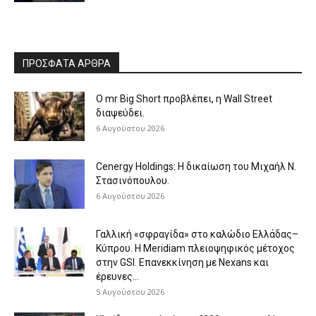
ΠΡΟΣΦΑΤΑ ΑΡΘΡΑ
O mr Big Short προβλέπει, η Wall Street
διαψεύδει.
6 Αυγούστου 2026
Cenergy Holdings: Η δικαίωση του Μιχαήλ Ν.
Στασινόπουλου.
6 Αυγούστου 2026
Γαλλική «σφραγίδα» στο καλώδιο Ελλάδας–
Κύπρου. Η Meridiam πλειοψηφικός μέτοχος
στην GSI. Επανεκκίνηση με Nexans και
έρευνες...
5 Αυγούστου 2026