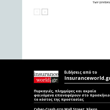
των γυναικ
Ειδήσεις από το
Insuranceworld.g
Πυρκαγιές, πλημμύρες και ακραία
φαινόμενα επαναφέρουν στο προσκήνιο
το κόστος της προστασίας
Cyber-Crash στη Wall Street: Χάκερ