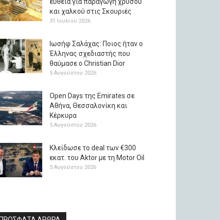
ευθεία για παραγωγή χρυσού
και χαλκού στις Σκουριές
31 Ιουλίου 2026
Ιωσήφ Σαλάχας: Ποιος ήταν ο
Έλληνας σχεδιαστής που
θαύμασε ο Christian Dior
5 Αυγούστου 2026
Open Days της Emirates σε
Αθήνα, Θεσσαλονίκη και
Κέρκυρα
5 Αυγούστου 2026
Κλείδωσε το deal των €300
εκατ. του Aktor με τη Μotor Oil
5 Αυγούστου 2026
ΠΡΟΣΦΑΤΑ ΑΡΘΡΑ