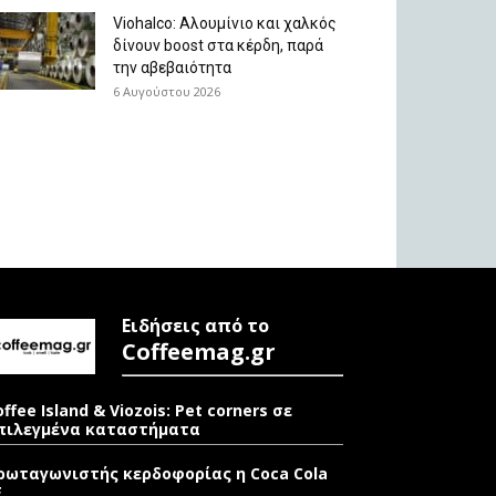
Viohalco: Aλουμίνιο και χαλκός
δίνουν boost στα κέρδη, παρά
την αβεβαιότητα
6 Αυγούστου 2026
Ειδήσεις από το
Coffeemag.gr
offee Island & Viozois: Pet corners σε
πιλεγμένα καταστήματα
ρωταγωνιστής κερδοφορίας η Coca Cola
E