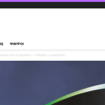
IQ
ΨΙΘΥΡΟΙ
φορία του α’ τριμήνου – «Oδηγός» ο γεωργικός...