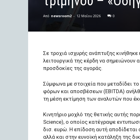
τριμήνου – «Oδη
Από
newsroom2
-
12 Μαΐου 2026
0
Σε τροχιά ισχυρής ανάπτυξης κινήθηκε 
λειτουργικά της κέρδη να σημειώνουν α
προσδοκίες της αγοράς.
Σύμφωνα με στοιχεία που μεταδίδει το
φόρων και αποσβέσεων (EBITDA) ανήλθα
τη μέση εκτίμηση των αναλυτών που έκα
Κινητήριο μοχλό της θετικής αυτής πο
Science), ο οποίος κατέγραψε εντυπωσ
δισ. ευρώ. Η επίδοση αυτή αποδίδεται
αλλά και στην ευνοϊκή κατάληξη της δι