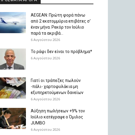
AEGEAN: Πρώτη φορά πάνω
από 2 εκατομμύρια επιβάτες σ’
έναν μήνα. Ρεκόρ τον Ιούλιο
παρά τα ακριβά...
6 Αυγούστου 2026
Το ράφι δεν είναι το πρόβλημα*
6 Αυγούστου 2026
Γιατί οι τράπεζες πωλούν
-πάλι- χαρτοφυλάκια μη
εξυπηρετούμενων δανείων
6 Αυγούστου 2026
Aύξηση πωλήσεων +9% τον
Ιούλιο κατέγραψε ο Όμιλος
JUMBO
6 Αυγούστου 2026