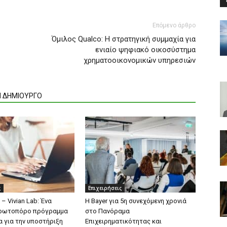
Επόμενο άρθρο
Όμιλος Qualco: H στρατηγική συμμαχία για
ενιαίο ψηφιακό οικοσύστημα
χρηματοοικονομικών υπηρεσιών
Ν ΔΗΜΙΟΥΡΓΟ
ς
Επιχειρήσεις
 – Vivian Lab: Ένα
Η Bayer για 5η συνεχόμενη χρονιά
πρωτοπόρο πρόγραμμα
στο Πανόραμα
α για την υποστήριξη
Επιχειρηματικότητας και