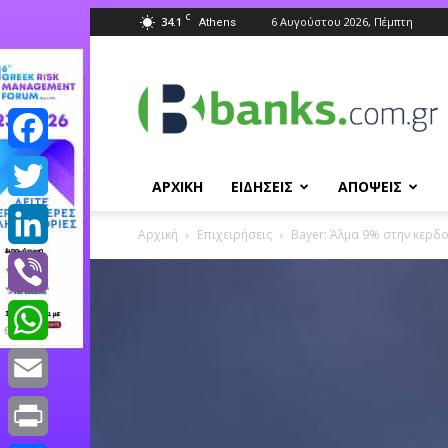
C
34.1
6 Αυγούστου 2026, Πέμπτη
Athens
Banks.com.gr
Facebook
ΑΡΧΙΚΗ
ΕΙΔΗΣΕΙΣ
ΑΠΟΨΕΙΣ
Twitter
Αρχική
Επιχειρήσεις
Bayer: Άλμα 9% στην κερδο
LinkedIn
Viber
WhatsApp
Email