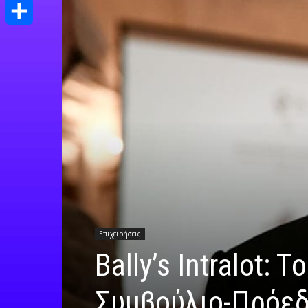
Print
Μοιραστείτε
Επιχειρήσεις
Bally’s Intralot:
Συμβούλιο-Πρόεδ