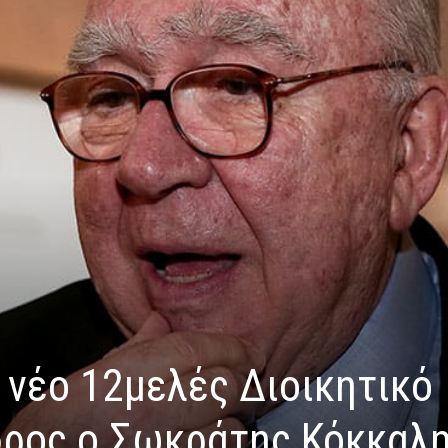
 Tο νέο 12μελές Διοικητικό
ρος ο Σωκράτης Κόκκαλ