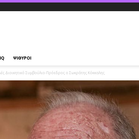
IQ
ΨΙΘΥΡΟΙ
2μελές Διοικητικό Συμβούλιο-Πρόεδρος ο Σωκράτης Κόκκαλης