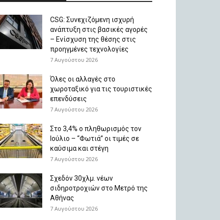
CSG: Συνεχιζόμενη ισχυρή
ανάπτυξη στις βασικές αγορές
– Ενίσχυση της θέσης στις
προηγμένες τεχνολογίες
7 Αυγούστου 2026
Όλες οι αλλαγές στο
χωροταξικό για τις τουριστικές
επενδύσεις
7 Αυγούστου 2026
Στο 3,4% ο πληθωρισμός τον
Ιούλιο – “Φωτιά” οι τιμές σε
καύσιμα και στέγη
7 Αυγούστου 2026
Σχεδόν 30χλμ. νέων
σιδηροτροχιών στο Μετρό της
Αθήνας
7 Αυγούστου 2026