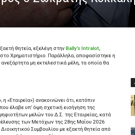
εξαετή θητεία, εξελέγη στην
Bally’s Intralot
,
 στο Χρηματιστήριο. Παράλληλα, αποφασίστηκε η
 ανεξάρτητα μη εκτελεστικά μέλη, τα οποία θα
alot», η «Εταιρεία») ανακοινώνει ότι, κατόπιν
που έλαβε υπ’ όψη σχετική εισήγηση της
ηφιοτήτων μελών του Δ.Σ. της Εταιρείας, κατά
υνέλευσης των Μετόχων της 28ης Μαΐου 2026
Διοικητικού Συμβουλίου με εξαετή θητεία από