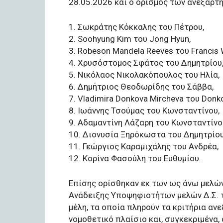
28.05.2026 και ο ορισμός των ανεξάρτη
1. Σωκράτης Κόκκαλης του Πέτρου,
2. Soohyung Kim του Jong Hyun,
3. Robeson Mandela Reeves του Francis 
4. Χρυσόστομος Σφάτος του Δημητρίου
5. Νικόλαος Νικολακόπουλος του Ηλία,
6. Δημήτριος Θεοδωρίδης του Σάββα,
7. Vladimira Donkova Mircheva του Donk
8. Ιωάννης Τσούμας του Κωνσταντίνου,
9. Αδαμαντίνη Λάζαρη του Κωνσταντίνο
10. Διονυσία Ξηρόκωστα του Δημητρίου
11. Γεώργιος Καραμιχάλης του Ανδρέα,
12. Κορίνα Φασούλη του Ευθυμίου.
Επίσης ορίσθηκαν εκ των ως άνω μελών
Ανάδειξης Υποψηφιοτήτων μελών Δ.Σ. τ
μέλη, τα οποία πληρούν τα κριτήρια αν
νομοθετικό πλαίσιο και, συγκεκριμένα, 