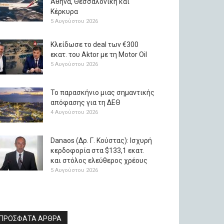
Αθήνα, Θεσσαλονίκη και
Κέρκυρα
5 Αυγούστου 2026
Κλείδωσε το deal των €300
εκατ. του Aktor με τη Μotor Oil
5 Αυγούστου 2026
Το παρασκήνιο μιας σημαντικής
απόφασης για τη ΔΕΘ
4 Αυγούστου 2026
Danaos (Δρ. Γ. Κούστας): Ισχυρή
κερδοφορία στα $133,1 εκατ.
και στόλος ελεύθερος χρέους
5 Αυγούστου 2026
ΠΡΟΣΦΑΤΑ ΑΡΘΡΑ