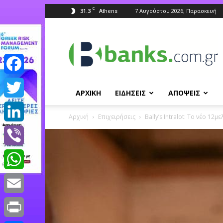
C
31.3
7 Αυγούστου 2026, Παρασκευή
Athens
Banks.com.gr
Facebook
ΑΡΧΙΚΗ
ΕΙΔΗΣΕΙΣ
ΑΠΟΨΕΙΣ
Twitter
Αρχική
Επιχειρήσεις
Bally’s Intralot: Tο νέο 1
LinkedIn
Viber
WhatsApp
Email