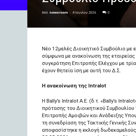
Από
newsroom
-
4 Ιουνίου 2026
0
Νέο 12μελές Διοικητικό Συμβούλιο με 
σύμφωνα με ανακοίνωση της εταιρείας
συγκρότηση Επιτροπής Ελέγχου με τρία
έχουν θητεία ίση με αυτή του Δ.Σ.
H ανακοίνωση της Intralot
Η Bally’s Intralot Α.Ε. (δ.τ. «Bally’s Intr
πρότασης του Διοικητικού Συμβουλίου 
Επιτροπής Αμοιβών και Ανάδειξης Υποψ
τη συνεδρίαση της Τακτικής Γενικής Σ
αποφασίστηκε η εκλογή δωδεκαμελούς 