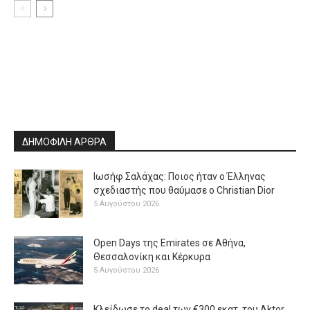
ΔΗΜΟΦΙΛΗ ΑΡΘΡΑ
Ιωσήφ Σαλάχας: Ποιος ήταν ο Έλληνας
σχεδιαστής που θαύμασε ο Christian Dior
5 Αυγούστου 2026
Open Days της Emirates σε Αθήνα,
Θεσσαλονίκη και Κέρκυρα
5 Αυγούστου 2026
Κλείδωσε το deal των €300 εκατ. του Aktor