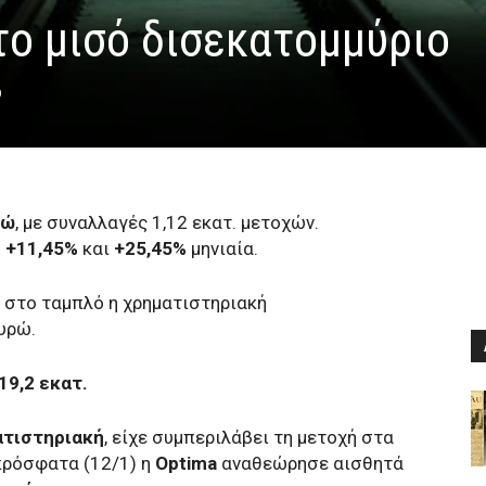
το μισό δισεκατομμύριο
0
ρώ
, με συναλλαγές 1,12 εκατ. μετοχών.
ή
+11,45%
και
+25,45%
μηνιαία.
η στο ταμπλό η χρηματιστηριακή
ευρώ.
19,2 εκατ.
ατιστηριακή
, είχε συμπεριλάβει τη μετοχή στα
 πρόσφατα (12/1) η
Optima
αναθεώρησε αισθητά