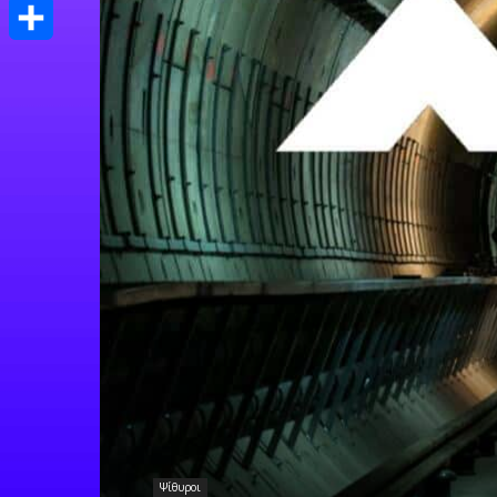
Print
Μοιραστείτε
Ψίθυροι