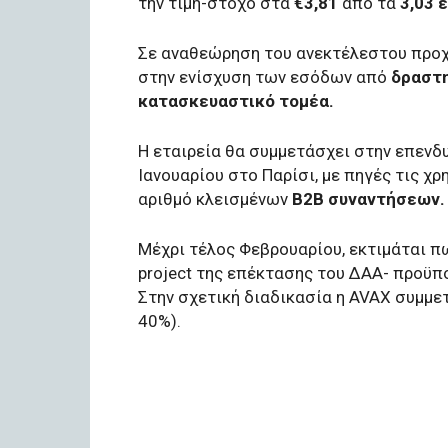
την τιμή-στόχο στα
€3,81
από τα
3,03 
Σε αναθεώρηση του ανεκτέλεστου προχ
στην ενίσχυση των εσόδων από
δραστη
κατασκευαστικό τομέα.
Η εταιρεία θα συμμετάσχει στην επενδ
Ιανουαρίου στο Παρίσι, με πηγές τις χ
αριθμό κλεισμένων
Β2Β συναντήσεων.
Μέχρι τέλος Φεβρουαρίου, εκτιμάται πω
project της επέκτασης του ΔΑΑ- προϋ
Στην σχετική διαδικασία η AVAX συμμε
40%).