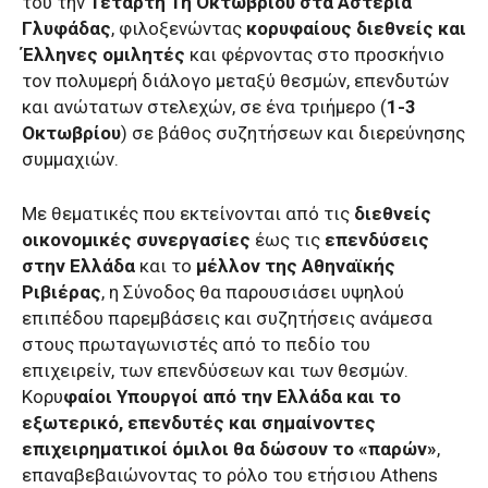
του την
Τετάρτη 1η Οκτωβρίου στα Αστέρια
Γλυφάδας
, φιλοξενώντας
κορυφαίους διεθνείς και
Έλληνες ομιλητές
και φέρνοντας στο προσκήνιο
τον πολυμερή διάλογο μεταξύ θεσμών, επενδυτών
και ανώτατων στελεχών, σε ένα τριήμερο (
1-3
Οκτωβρίου
) σε βάθος συζητήσεων και διερεύνησης
συμμαχιών.
Με θεματικές που εκτείνονται από τις
διεθνείς
οικονομικές συνεργασίες
έως τις
επενδύσεις
στην Ελλάδα
και το
μέλλον της Αθηναϊκής
Ριβιέρας
, η Σύνοδος θα παρουσιάσει υψηλού
επιπέδου παρεμβάσεις και συζητήσεις ανάμεσα
στους πρωταγωνιστές από το πεδίο του
επιχειρείν, των επενδύσεων και των θεσμών.
Κορυ
φαίοι Υπουργοί από την Ελλάδα και το
εξωτερικό, επενδυτές και σημαίνοντες
επιχειρηματικοί όμιλοι θα δώσουν το «παρών»
,
επαναβεβαιώνοντας το ρόλο του ετήσιου Athens