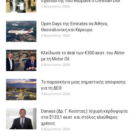
σχεδιαστής που θαύμασε ο Christian Dior
5 Αυγούστου 2026
Open Days της Emirates σε Αθήνα,
Θεσσαλονίκη και Κέρκυρα
5 Αυγούστου 2026
Κλείδωσε το deal των €300 εκατ. του Aktor
με τη Μotor Oil
5 Αυγούστου 2026
Το παρασκήνιο μιας σημαντικής απόφασης
για τη ΔΕΘ
4 Αυγούστου 2026
Danaos (Δρ. Γ. Κούστας): Ισχυρή κερδοφορία
στα $133,1 εκατ. και στόλος ελεύθερος
χρέους
5 Αυγούστου 2026