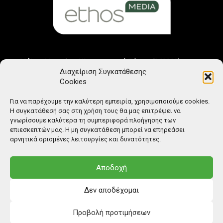
Μέλος Μητρώου Ηλεκτρονικού Τύπου (242225)
Διαχείριση Συγκατάθεσης
Cookies
Για να παρέχουμε την καλύτερη εμπειρία, χρησιμοποιούμε cookies.
Η συγκατάθεσή σας στη χρήση τους θα μας επιτρέψει να
γνωρίσουμε καλύτερα τη συμπεριφορά πλοήγησης των
επιεσκεπτών μας. Η μη συγκατάθεση μπορεί να επηρεάσει
αρνητικά ορισμένες λειτουργίες και δυνατότητες.
Αποδοχή
Δεν αποδέχομαι
Προβολή προτιμήσεων
© Copyright: Ethos Media S.A.