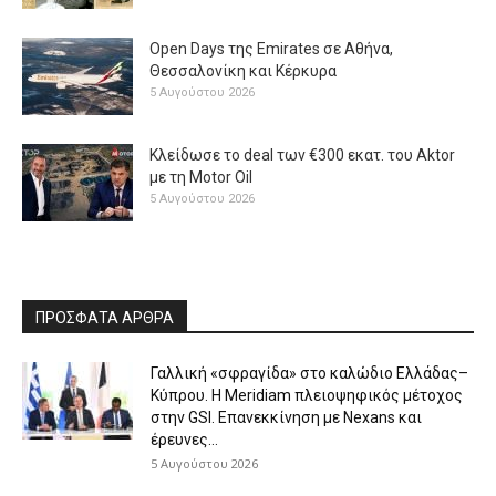
Open Days της Emirates σε Αθήνα,
Θεσσαλονίκη και Κέρκυρα
5 Αυγούστου 2026
Κλείδωσε το deal των €300 εκατ. του Aktor
με τη Μotor Oil
5 Αυγούστου 2026
ΠΡΟΣΦΑΤΑ ΑΡΘΡΑ
Γαλλική «σφραγίδα» στο καλώδιο Ελλάδας–
Κύπρου. Η Meridiam πλειοψηφικός μέτοχος
στην GSI. Επανεκκίνηση με Nexans και
έρευνες...
5 Αυγούστου 2026