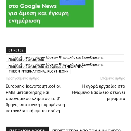
ΕΤΙΚΕΤΕΣ
ανάπτυξη καινοτόμων λύσεων Ψηφιακής και Επαυξημένης
Πραγματικότητας (AR)
ανάπτυξη καινοτόμων λύσεων Ψηφιακής και Επαυξημένης
Πραγματικότητας (AR) πρόγραμμα THEON NEXT
ΤΗΕΟΝ INTERNATIONAL PLC (THEON)
Προηγούμενο άρθρο
Επόμενο άρθρο
Eurobank: Ικανοποιητικοί οι
Η αγορά εργασίας στο
PMIs μεταποίησης και
Ηνωμένο Βασίλειο στέλνει
οικονομικού κλίματος το β’
μηνύματα
3μηνο, υποτονική παραμένει η
καταναλωτική εμπιστοσύνη