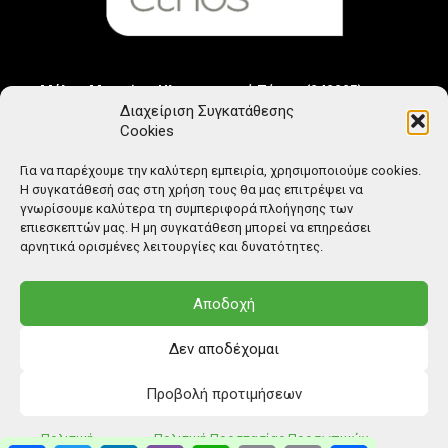
Μέλος Μητρώου Ηλεκτρονικού Τύπου (242225)
Διαχείριση Συγκατάθεσης
Cookies
Για να παρέχουμε την καλύτερη εμπειρία, χρησιμοποιούμε cookies.
Η συγκατάθεσή σας στη χρήση τους θα μας επιτρέψει να
γνωρίσουμε καλύτερα τη συμπεριφορά πλοήγησης των
επιεσκεπτών μας. Η μη συγκατάθεση μπορεί να επηρεάσει
αρνητικά ορισμένες λειτουργίες και δυνατότητες.
Αποδοχή
Δεν αποδέχομαι
Προβολή προτιμήσεων
© Copyright: Ethos Media S.A.
Πολιτική
Πολιτική Προστασίας Προσωπικών