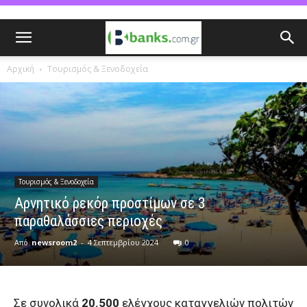
Αρχική
Τουρισμός & Ξενοδοχεία
Τουρισμός & Ξενοδοχεία
Αρνητικό ρεκόρ προστίμων σε 3
παραθαλάσσιες περιοχές
Από
newsroom2
-
4 Σεπτεμβρίου 2024
0
Σε συνολικά
20.500
ελέγχους καταγγελιών πολιτών