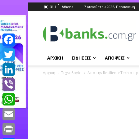
C
31.1
7 Αυγούστου 2026, Παρασκευή
Athens
Banks.com.gr
Facebook
ΑΡΧΙΚΗ
ΕΙΔΗΣΕΙΣ
ΑΠΟΨΕΙΣ
Twitter
Αρχική
Τεχνολογία
Από την ResilienceTech ο πρώ
LinkedIn
Viber
WhatsApp
Email