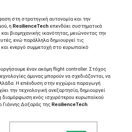
φαση στη στρατηγική αυτονομία και την
ού, η
ResilienceTech
επενδύει συστηματικά
και βιομηχανικής ικανότητας, μειώνοντας την
τές, ενώ παράλληλα δημιουργεί τις
 και ενεργό συμμετοχή στο ευρωπαϊκό
ργήσουμε έναν ακόμη flight controller. Στόχος
τεχνολογίες άμυνας μπορούν να σχεδιάζονται, να
Ελλάδα. Η επένδυση στην εγχώρια παραγωγή
ύει την τεχνολογική ανεξαρτησία, δημιουργεί
τη διαμόρφωση ενός ισχυρότερου ευρωπαϊκού
ο Γιάννης Δοξαράς της
ResilienceTech
.