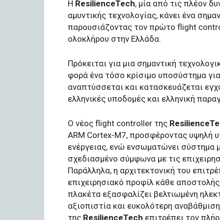
Η
ResilienceTech
, μία από τις πλέον δ
αμυντικής τεχνολογίας, κάνει ένα σημαν
παρουσιάζοντας τον πρώτο flight contr
ολοκλήρου στην Ελλάδα.
Πρόκειται για μια σημαντική τεχνολογι
φορά ένα τόσο κρίσιμο υποσύστημα γι
αναπτύσσεται και κατασκευάζεται εγχ
ελληνικές υποδομές και ελληνική παρα
Ο νέος flight controller της
ResilienceT
ARM Cortex-M7, προσφέροντας υψηλή υ
ενέργειας, ενώ ενσωματώνει σύστημα μ
σχεδιασμένο σύμφωνα με τις επιχειρησ
Παράλληλα, η αρχιτεκτονική του επιτρέ
επιχειρησιακό προφίλ κάθε αποστολής,
πλακέτα εξασφαλίζει βελτιωμένη ηλεκ
αξιοπιστία και ευκολότερη αναβάθμιση
της
ResilienceTech
επιτρέπει τον πλήρ