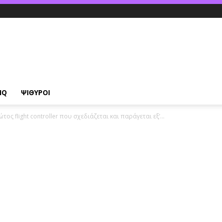
IQ
ΨΙΘΥΡΟΙ
τος flight controller που σχεδιάζεται και παράγεται εξ’...