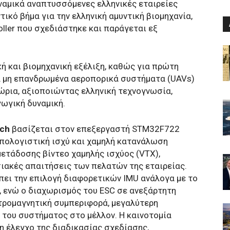
υναμικά αναπτυσσόμενες ελληνικές εταιρείες
τικό βήμα για την ελληνική αμυντική βιομηχανία,
oller που σχεδιάστηκε και παράγεται εξ
κή και βιομηχανική εξέλιξη, καθώς για πρώτη
α μη επανδρωμένα αεροπορικά συστήματα (UAVs)
ώρια, αξιοποιώντας ελληνική τεχνογνωσία,
γωγική δυναμική.
ech
βασίζεται στον επεξεργαστή STM32F722
πολογιστική ισχύ και χαμηλή κατανάλωση
ετάδοσης βίντεο χαμηλής ισχύος (VTX),
ιακές απαιτήσεις των πελατών της εταιρείας.
πει την επιλογή διαφορετικών IMU ανάλογα με το
 ενώ ο διαχωρισμός του ESC σε ανεξάρτητη
τρομαγνητική συμπεριφορά, μεγαλύτερη
 του συστήματος στο μέλλον. Η καινοτομία
η έλεγχο της διαδικασίας σχεδίασης,