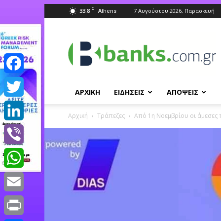
C
33.8
7 Αυγούστου 2026, Παρασκευή
Athens
Banks.com.gr
Facebook
ΑΡΧΙΚΗ
ΕΙΔΗΣΕΙΣ
ΑΠΟΨΕΙΣ
Twitter
Αρχική
Τράπεζες
Από 1η Νοεμβρίου οι άμεσες π
LinkedIn
Viber
WhatsApp
Email