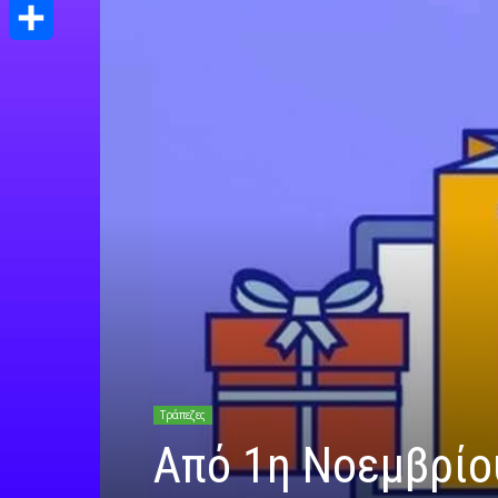
Print
Μοιραστείτε
Τράπεζες
Από 1η Νοεμβρίο