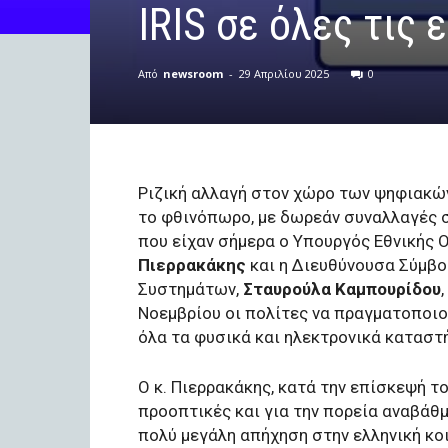
IRIS σε όλες τις 
Από
newsroom
-
29 Απριλίου 2025
0
Ριζική αλλαγή στον χώρο των ψηφιακώ
το φθινόπωρο, με δωρεάν συναλλαγές σ
που είχαν σήμερα ο Υπουργός Εθνικής 
Πιερρακάκης
και η Διευθύνουσα Σύμβ
Συστημάτων,
Σταυρούλα Καμπουρίδου
Νοεμβρίου οι πολίτες να πραγματοποιο
όλα τα φυσικά και ηλεκτρονικά καταστ
Ο κ. Πιερρακάκης, κατά την επίσκεψή τ
προοπτικές και για την πορεία αναβάθμ
πολύ μεγάλη απήχηση στην ελληνική κοιν