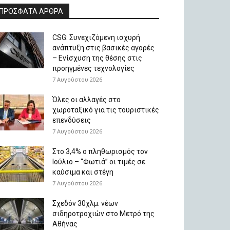
ΠΡΟΣΦΑΤΑ ΑΡΘΡΑ
CSG: Συνεχιζόμενη ισχυρή
ανάπτυξη στις βασικές αγορές
– Ενίσχυση της θέσης στις
προηγμένες τεχνολογίες
7 Αυγούστου 2026
Όλες οι αλλαγές στο
χωροταξικό για τις τουριστικές
επενδύσεις
7 Αυγούστου 2026
Στο 3,4% ο πληθωρισμός τον
Ιούλιο – “Φωτιά” οι τιμές σε
καύσιμα και στέγη
7 Αυγούστου 2026
Σχεδόν 30χλμ. νέων
σιδηροτροχιών στο Μετρό της
Αθήνας