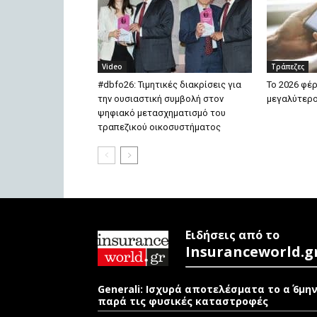
Video
Τράπεζες
#dbfo26: Τιμητικές διακρίσεις για
To 2026 φέ
την ουσιαστική συμβολή στον
μεγαλύτερο
ψηφιακό μετασχηματισμό του
τραπεζικού οικοσυστήματος
Ειδήσεις από το
Insuranceworld.g
Generali: Ισχυρά αποτελέσματα το α΄ 6μη
παρά τις φυσικές καταστροφές