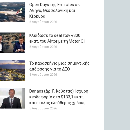
Open Days της Emirates σε
Αθήνα, Θεσσαλονίκη και
Κέρκυρα
5 Αυγούστου 2026
Κλείδωσε το deal των €300
εκατ. του Aktor με τη Μotor Oil
5 Αυγούστου 2026
Το παρασκήνιο μιας σημαντικής
απόφασης για τη ΔΕΘ
4 Αυγούστου 2026
Danaos (Δρ. Γ. Κούστας): Ισχυρή
κερδοφορία στα $133,1 εκατ.
και στόλος ελεύθερος χρέους
5 Αυγούστου 2026