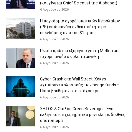
(και γίνεται Chief Scientist της Alphabet)
6 Αυγούστου 2026
Η παγκόσμια αγορά Ιδιωτικών Κεφαλαίων
(PE) επιδεικνύει ανθεκτικότητα με
επενδύσεις άνω του $1 τρισ.
6 Αυγούστου 2026
Ρεκόρ πρώτου εξαμήνου για τη Metlen με
ισχυρή άνοδο σε όλα τα μεγέθη
6 Αυγούστου 2026
Cyber-Crash στη Wall Street: Χάκερ
«χτυπούν» κολοσσούς των hedge funds –
Ποιοι βρέθηκαν στο στόχαστρο
6 Αυγούστου 2026
ΧΗΤΟΣ & Όμιλος Green Beverages: Ένα
ελληνικό επιχειρηματικό μοντέλο με διεθνές
αποτύπωμα
6 Αυγούστου 2026