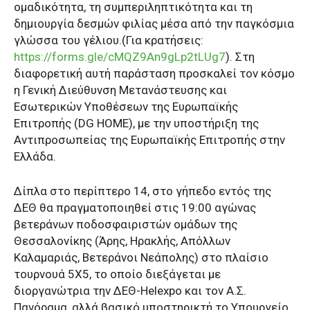
ομαδικότητα, τη συμπεριληπτικότητα και τη
δημιουργία δεσμών φιλίας μέσα από την παγκόσμια
γλώσσα του γέλιου.(Για κρατήσεις:
https://forms.gle/cMQZ9An9gLp2tLUg7
). Στη
διαφορετική αυτή παράσταση προσκαλεί τον κόσμο
η Γενική Διεύθυνση Μετανάστευσης και
Εσωτερικών Υποθέσεων της Ευρωπαϊκής
Επιτροπής (DG HOME), με την υποστήριξη της
Αντιπροσωπείας της Ευρωπαϊκής Επιτροπής στην
Ελλάδα.
Δίπλα στο περίπτερο 14, στο γήπεδο εντός της
ΔΕΘ θα πραγματοποιηθεί στις 19:00 αγώνας
βετεράνων ποδοσφαιριστών ομάδων της
Θεσσαλονίκης (Άρης, Ηρακλής, Απόλλων
Καλαμαριάς, Βετεράνοι Νεάπολης) στο πλαίσιο
τουρνουά 5Χ5, το οποίο διεξάγεται με
διοργανώτρια την ΔΕΘ-Helexpo και τον Α.Σ.
Πανόραμα, αλλά βασικό υποστηρικτή το Υπουργείο