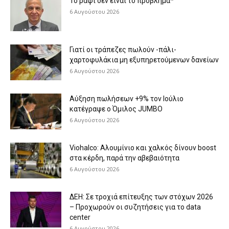
Το ράφι δεν είναι το πρόβλημα*
6 Αυγούστου 2026
Γιατί οι τράπεζες πωλούν -πάλι-
χαρτοφυλάκια μη εξυπηρετούμενων δανείων
6 Αυγούστου 2026
Aύξηση πωλήσεων +9% τον Ιούλιο
κατέγραψε ο Όμιλος JUMBO
6 Αυγούστου 2026
Viohalco: Aλουμίνιο και χαλκός δίνουν boost
στα κέρδη, παρά την αβεβαιότητα
6 Αυγούστου 2026
ΔΕΗ: Σε τροχιά επίτευξης των στόχων 2026
– Προχωρούν οι συζητήσεις για το data
center
6 Αυγούστου 2026