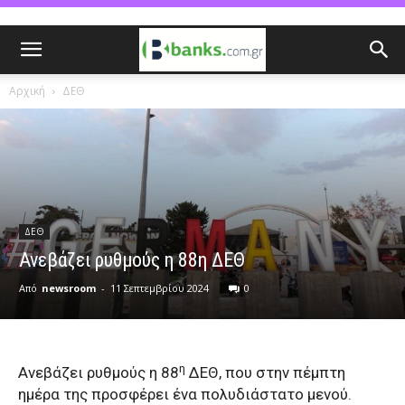
Αρχική
ΔΕΘ
ΔΕΘ
Ανεβάζει ρυθμούς η 88η ΔΕΘ
Από
newsroom
-
11 Σεπτεμβρίου 2024
0
η
Ανεβάζει ρυθμούς η 88
ΔΕΘ, που στην πέμπτη
ημέρα της προσφέρει ένα πολυδιάστατο μενού.