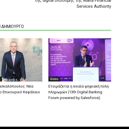
της digital υποδομής της Malta Financial
Services Authority
Ν ΔΗΜΙΟΥΡΓΟ
ς
Video
ασκαλόπουλος: Νέα
Ετοιμάζεται η ενιαία ψηφιακή πύλη
το Επικουρικό Κεφάλαιο
πληρωμών (13th Digital Banking
Forum powered by Salesforce)