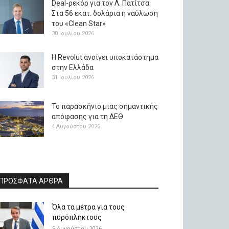
Deal-ρεκόρ για τον Λ. Πατίτσα:
Στα 56 εκατ. δολάρια η ναύλωση
του «Clean Star»
30 Ιουλίου 2026
H Revolut ανοίγει υποκατάστημα
στην Ελλάδα
31 Ιουλίου 2026
Το παρασκήνιο μιας σημαντικής
απόφασης για τη ΔΕΘ
4 Αυγούστου 2026
ΠΡΟΣΦΑΤΑ ΑΡΘΡΑ
Όλα τα μέτρα για τους
πυρόπληκτους
5 Αυγούστου 2026