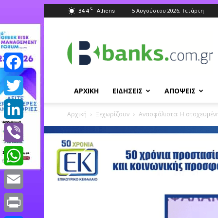
C
34.4
5 Αυγούστου 2026, Τετάρτη
Athens
Banks.com.gr
Facebook
ΑΡΧΙΚΗ
ΕΙΔΗΣΕΙΣ
ΑΠΟΨΕΙΣ
Twitter
Αρχική
Ξεχωρίζουν
Ανασφάλιστα: Η στοχευμένη
LinkedIn
Viber
WhatsApp
Email