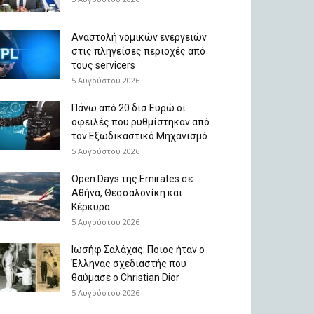
Αναστολή νομικών ενεργειών
στις πληγείσες περιοχές από
τους servicers
5 Αυγούστου 2026
Πάνω από 20 δισ Ευρώ οι
οφειλές που ρυθμίστηκαν από
τον Εξωδικαστικό Μηχανισμό
5 Αυγούστου 2026
Open Days της Emirates σε
Αθήνα, Θεσσαλονίκη και
Κέρκυρα
5 Αυγούστου 2026
Ιωσήφ Σαλάχας: Ποιος ήταν ο
Έλληνας σχεδιαστής που
θαύμασε ο Christian Dior
5 Αυγούστου 2026