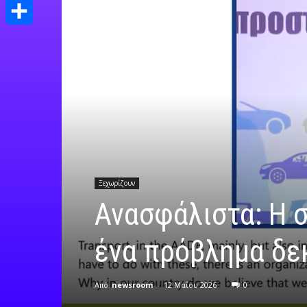
Print
Μοιραστείτε
Ξεχωρίζουν
Ανασφάλιστα: Η 
ένα πρόβλημα δε
Από
newsroom
-
12 Μαΐου 2026
0