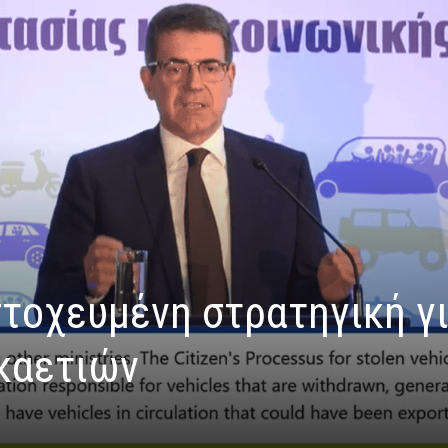
στοχευμένη στρατηγική γ
καετιών