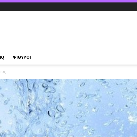
IQ
ΨΙΘΥΡΟΙ
μους