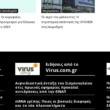
& Ξενοδοχεία
Επιχειρήσεις
: Οι κορυφαίοι
Το νερό του μέλλοντος: Η
 προορισμοί για Έλληνες
στρατηγική απάντηση της SYCHEM
το 2025
στη λειψυδρία
Ειδήσεις από το
r
Virus.com.gr
Αιφνιδιαστική ένταξη του Σισμανογλείου
Π
στις πρωινές εφημερίες προκαλεί
κ
αντιδράσεις από την ΕΙΝΑΠ
νο
H
mRNA γρίπης: Ποιες οι βασικές διαφορές
α
και τα νέα πλεονεκτήματα
Ε