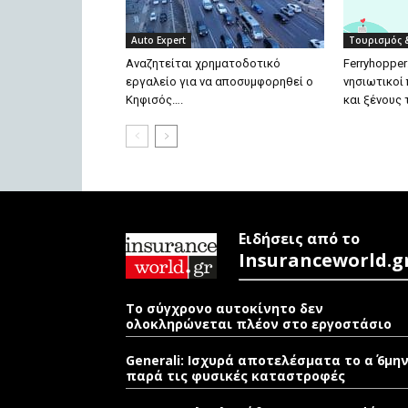
Auto Expert
Τουρισμός 
Aναζητείται χρηματοδοτικό
Ferryhopper
εργαλείο για να αποσυμφορηθεί ο
νησιωτικοί
Κηφισός….
και ξένους 
Ειδήσεις από το
Insuranceworld.g
Το σύγχρονο αυτοκίνητο δεν
ολοκληρώνεται πλέον στο εργοστάσιο
Generali: Ισχυρά αποτελέσματα το α΄ 6μη
παρά τις φυσικές καταστροφές