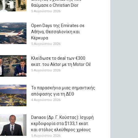
θαύμασε ο Christian Dior
5 Αυγούστου 2026
Open Days της Emirates σε
Αθήνα, Θεσσαλονίκη και
Κέρκυρα
5 Αυγούστου 2026
Κλείδωσε το deal των €300
εκατ. του Aktor με τη Μotor Oil
5 Αυγούστου 2026
Το παρασκήνιο μιας σημαντικής
απόφασης για τη ΔΕΘ
4 Αυγούστου 2026
Danaos (Δρ. Γ. Κούστας): Ισχυρή
κερδοφορία στα $133,1 εκατ.
και στόλος ελεύθερος χρέους
5 Αυγούστου 2026