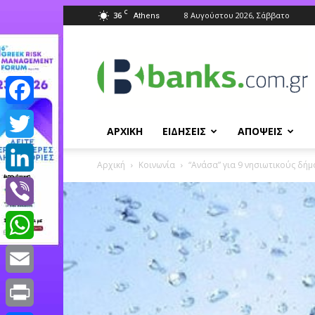
C
36
8 Αυγούστου 2026, Σάββατο
Athens
Banks.com.gr
Facebook
ΑΡΧΙΚΗ
ΕΙΔΗΣΕΙΣ
ΑΠΟΨΕΙΣ
Twitter
Αρχική
Κοινωνία
“Ανάσα” για 9 νησιωτικούς δή
LinkedIn
Viber
WhatsApp
Email