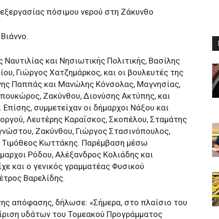
πεξεργασίας πόσιμου νερού στη Ζάκυνθο
 Βιάννο.
 Ναυτιλίας και Νησιωτικής Πολιτικής, Βασίλης
ίου, Γιώργος Χατζημάρκος, και οι βουλευτές της
νης Παππάς και Μανώλης Κόνσολας, Μαγνησίας,
πουκώρος, Ζακύνθου, Διονύσης Ακτύπης, και
.
Επίσης, συμμετείχαν οι δήμαρχοι Νάξου και
οργού, Λευτέρης Καραΐσκος, Σκοπέλου, Σταμάτης
γνώστου, Ζακύνθου, Γιώργος Στασινόπουλος,
υ, Τιμόθεος Κωττάκης. Παρέμβαση μέσω
μαρχοι Ρόδου, Αλέξανδρος Κολιάδης και
ίχε και ο γενικός γραμματέας Φυσικού
έτρος Βαρελίδης.
της απόφασης, δήλωσε: «Σήμερα, στο πλαίσιο του
είριση υδάτων του Τομεακού Προγράμματος