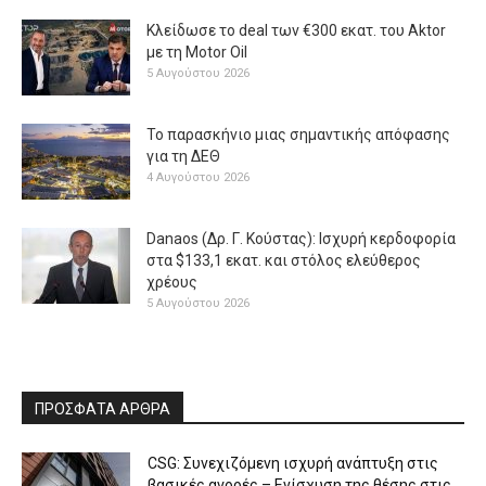
Κλείδωσε το deal των €300 εκατ. του Aktor
με τη Μotor Oil
5 Αυγούστου 2026
Το παρασκήνιο μιας σημαντικής απόφασης
για τη ΔΕΘ
4 Αυγούστου 2026
Danaos (Δρ. Γ. Κούστας): Ισχυρή κερδοφορία
στα $133,1 εκατ. και στόλος ελεύθερος
χρέους
5 Αυγούστου 2026
ΠΡΟΣΦΑΤΑ ΑΡΘΡΑ
CSG: Συνεχιζόμενη ισχυρή ανάπτυξη στις
βασικές αγορές – Ενίσχυση της θέσης στις