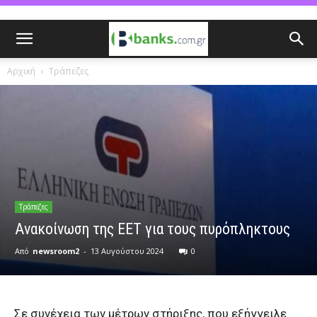
Αρχική
Τράπεζες
Τράπεζες
Aνακοίνωση της EET για τους πυρόπληκτους
Από
newsroom2
-
13 Αυγούστου 2024
0
Σε συνέχεια των μέτρων στήριξης, που εξήγγειλε