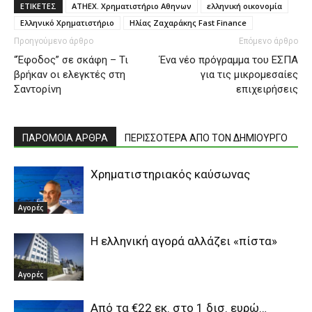
ΕΤΙΚΕΤΕΣ
ATHEX. Χρηματιστήριο Αθηνων
ελληνική οικονομία
Ελληνικό Χρηματιστήριο
Ηλίας Ζαχαράκης Fast Finance
Προηγούμενο άρθρο
Επόμενο άρθρο
“Έφοδος” σε σκάφη – Τι
Ένα νέο πρόγραμμα του ΕΣΠΑ
βρήκαν οι ελεγκτές στη
για τις μικρομεσαίες
Σαντορίνη
επιχειρήσεις
ΠΑΡΟΜΟΙΑ ΑΡΘΡΑ
ΠΕΡΙΣΣΟΤΕΡΑ ΑΠΟ ΤΟΝ ΔΗΜΙΟΥΡΓΟ
Χρηματιστηριακός καύσωνας
Αγορές
Η ελληνική αγορά αλλάζει «πίστα»
Αγορές
Aπό τα €22 εκ. στο 1 δισ. ευρώ…