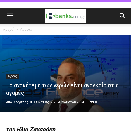
Αρχική
Αγορές
Αγορές
Το ανακάτεμα των νερών είναι αναγκαίο στις
αγορές…
Από
Χρήστος Ν. Κώνστας
-
26 Αυγούστου 2024
0
του Ηλία Ζαχαράκη