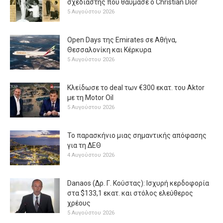
σχεδιαστής που θαύμασε ο Christian Dior
5 Αυγούστου 2026
Open Days της Emirates σε Αθήνα,
Θεσσαλονίκη και Κέρκυρα
5 Αυγούστου 2026
Κλείδωσε το deal των €300 εκατ. του Aktor
με τη Μotor Oil
5 Αυγούστου 2026
Το παρασκήνιο μιας σημαντικής απόφασης
για τη ΔΕΘ
4 Αυγούστου 2026
Danaos (Δρ. Γ. Κούστας): Ισχυρή κερδοφορία
στα $133,1 εκατ. και στόλος ελεύθερος
χρέους
5 Αυγούστου 2026