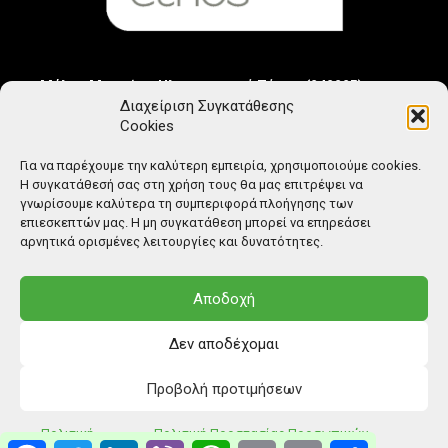
Μέλος Μητρώου Ηλεκτρονικού Τύπου (242225)
Διαχείριση Συγκατάθεσης
Cookies
Για να παρέχουμε την καλύτερη εμπειρία, χρησιμοποιούμε cookies.
Η συγκατάθεσή σας στη χρήση τους θα μας επιτρέψει να
γνωρίσουμε καλύτερα τη συμπεριφορά πλοήγησης των
επιεσκεπτών μας. Η μη συγκατάθεση μπορεί να επηρεάσει
αρνητικά ορισμένες λειτουργίες και δυνατότητες.
Αποδοχή
Δεν αποδέχομαι
Προβολή προτιμήσεων
© Copyright: Ethos Media S.A.
Πολιτική
Πολιτική Προστασίας Προσωπικών