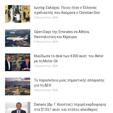
Ιωσήφ Σαλάχας: Ποιος ήταν ο Έλληνας
σχεδιαστής που θαύμασε ο Christian Dior
5 Αυγούστου 2026
Open Days της Emirates σε Αθήνα,
Θεσσαλονίκη και Κέρκυρα
5 Αυγούστου 2026
Κλείδωσε το deal των €300 εκατ. του Aktor
με τη Μotor Oil
5 Αυγούστου 2026
Το παρασκήνιο μιας σημαντικής απόφασης
για τη ΔΕΘ
4 Αυγούστου 2026
Danaos (Δρ. Γ. Κούστας): Ισχυρή κερδοφορία
στα $133,1 εκατ. και στόλος ελεύθερος