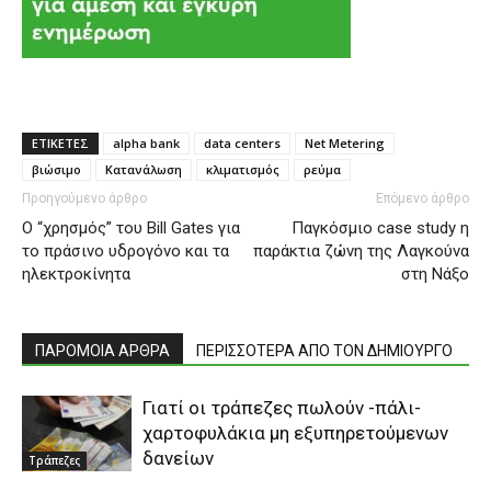
ΕΤΙΚΕΤΕΣ
alpha bank
data centers
Net Metering
βιώσιμο
Κατανάλωση
κλιματισμός
ρεύμα
Προηγούμενο άρθρο
Επόμενο άρθρο
Ο “χρησμός” του Bill Gates για
Παγκόσμιο case study η
το πράσινο υδρογόνο και τα
παράκτια ζώνη της Λαγκούνα
ηλεκτροκίνητα
στη Νάξο
ΠΑΡΟΜΟΙΑ ΑΡΘΡΑ
ΠΕΡΙΣΣΟΤΕΡΑ ΑΠΟ ΤΟΝ ΔΗΜΙΟΥΡΓΟ
Γιατί οι τράπεζες πωλούν -πάλι-
χαρτοφυλάκια μη εξυπηρετούμενων
δανείων
Τράπεζες