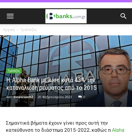
Αρχική
Τράπεζες
Τράπεζες
Η Alpha Bank μείωσε κατά 43% την
κατανάλωση ρεύματος από το 2015
Από
newsroom2
-
20 Φεβρουαρίου 2023
0
Σημαντικά βήματα έχουν γίνει προς αυτή την
κατεύθυνση το διάστημα 2015-2022, καθώς η
Alpha