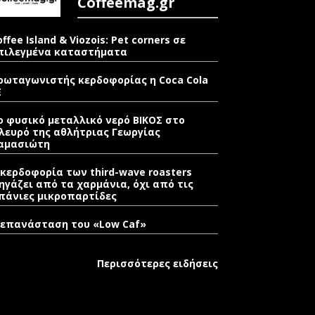
Coffeemag.gr
offee Island & Viozois: Pet corners σε
πιλεγμένα καταστήματα
ρωταγωνιστής κερδοφορίας η Coca Cola
E
ο φυσικό μεταλλικό νερό ΒΙΚΟΣ στο
λευρό της αθλήτριας Γεωργίας
αμασιώτη
 κερδοφορία των third-wave roasters
ηγάζει από τα χαρμάνια, όχι από τις
πάνιες μικροπαρτίδες
 επανάσταση του «Low Caf»
Περισσότερες ειδήσεις