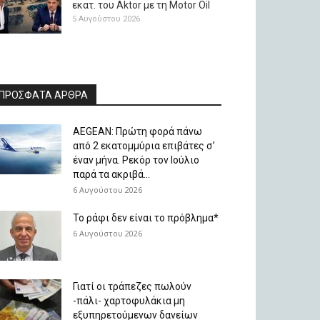
εκατ. του Aktor με τη Μotor Oil
5 Αυγούστου 2026
ΠΡΟΣΦΑΤΑ ΑΡΘΡΑ
AEGEAN: Πρώτη φορά πάνω
από 2 εκατομμύρια επιβάτες σ’
έναν μήνα. Ρεκόρ τον Ιούλιο
παρά τα ακριβά...
6 Αυγούστου 2026
Το ράφι δεν είναι το πρόβλημα*
6 Αυγούστου 2026
Γιατί οι τράπεζες πωλούν
-πάλι- χαρτοφυλάκια μη
εξυπηρετούμενων δανείων