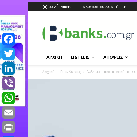
C
33.2
6 Αυγούστου 2026, Πέμπτη
Athens
Banks.com.gr
Facebook
ΑΡΧΙΚΗ
ΕΙΔΗΣΕΙΣ
ΑΠΟΨΕΙΣ
Twitter
Αρχική
Επενδύσεις
Άλλη μία αεροπορική που ψη
LinkedIn
Viber
WhatsApp
Email