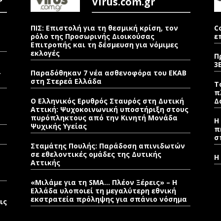
r
Virus.com.gr
ΠΙΣ: Επιστολή για τη θεσμική κρίση, τον
C
ρόλο της Προσωρινής Διοικούσας
ε
Επιτροπής και τη δέσμευση για νόμιμες
εκλογές
Π
3
–
Παραδόθηκαν 7 νέα ασθενοφόρα του ΕΚΑΒ
στη Στερεά Ελλάδα
Τ
π
Ο Ελληνικός Ερυθρός Σταυρός στη Δυτική
Δ
Αττική: Ψυχοκοινωνική υποστήριξη στους
πυρόπληκτους από την Κινητή Μονάδα
Η
Ψυχικής Υγείας
π
σ
Σταμάτης Πουλής: Παράδοση απινιδωτών
σε εθελοντικές ομάδες της Δυτικής
Η
Αττικής
«Μιλάμε για τη SMA… Πλέον Ξέρεις» – Η
Ελλάδα υλοποιεί τη μεγαλύτερη εθνική
εκστρατεία πρόληψης για σπάνιο νόσημα
ις