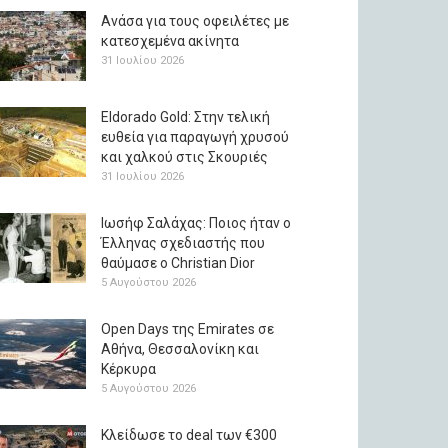
Ανάσα για τους οφειλέτες με
κατεσχεμένα ακίνητα
31 Ιουλίου 2026
Eldorado Gold: Στην τελική
ευθεία για παραγωγή χρυσού
και χαλκού στις Σκουριές
31 Ιουλίου 2026
Ιωσήφ Σαλάχας: Ποιος ήταν ο
Έλληνας σχεδιαστής που
θαύμασε ο Christian Dior
5 Αυγούστου 2026
Open Days της Emirates σε
Αθήνα, Θεσσαλονίκη και
Κέρκυρα
5 Αυγούστου 2026
Κλείδωσε το deal των €300