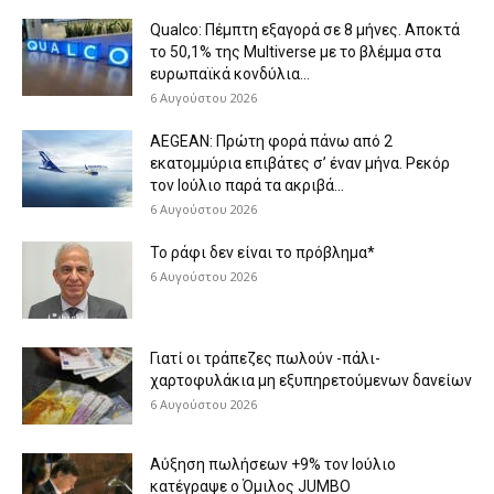
Qualco: Πέμπτη εξαγορά σε 8 μήνες. Aποκτά
το 50,1% της Multiverse με το βλέμμα στα
ευρωπαϊκά κονδύλια...
6 Αυγούστου 2026
AEGEAN: Πρώτη φορά πάνω από 2
εκατομμύρια επιβάτες σ’ έναν μήνα. Ρεκόρ
τον Ιούλιο παρά τα ακριβά...
6 Αυγούστου 2026
Το ράφι δεν είναι το πρόβλημα*
6 Αυγούστου 2026
Γιατί οι τράπεζες πωλούν -πάλι-
χαρτοφυλάκια μη εξυπηρετούμενων δανείων
6 Αυγούστου 2026
Aύξηση πωλήσεων +9% τον Ιούλιο
κατέγραψε ο Όμιλος JUMBO