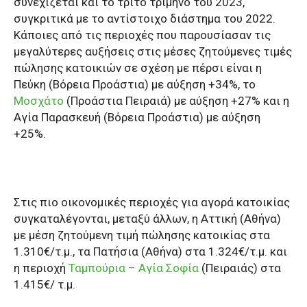
συνεχίζεται και το τρίτο τρίμηνο του 2023,
συγκριτικά με το αντίστοιχο διάστημα του 2022.
Κάποιες από τις περιοχές που παρουσίασαν τις
μεγαλύτερες αυξήσεις στις μέσες ζητούμενες τιμές
πώλησης κατοικιών σε σχέση με πέρσι είναι η
Πεύκη (Βόρεια Προάστια) με αύξηση +34%, το
Μοσχάτο
(Προάστια Πειραιά) με αύξηση +27% και η
Αγία Παρασκευή (Βόρεια Προάστια) με αύξηση
+25%.
Στις πιο οικονομικές περιοχές για αγορά κατοικίας
συγκαταλέγονται, μεταξύ άλλων, η Αττική (Αθήνα)
με μέση ζητούμενη τιμή πώλησης κατοικίας στα
1.310€/τ.μ., τα Πατήσια (Αθήνα) στα 1.324€/τ.μ. και
η περιοχή
Ταμπούρια – Αγία Σοφία
(Πειραιάς) στα
1.415€/ τ.μ.