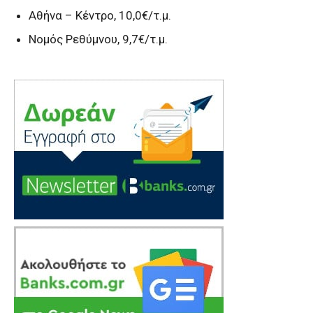
Αθήνα – Κέντρο, 10,0€/τ.μ.
Νομός Ρεθύμνου, 9,7€/τ.μ.