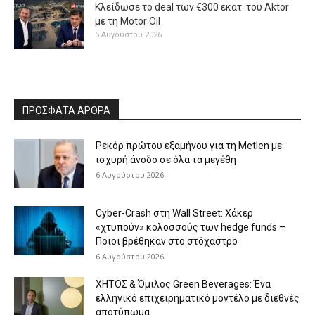
Κλείδωσε το deal των €300 εκατ. του Aktor
με τη Μotor Oil
5 Αυγούστου 2026
ΠΡΟΣΦΑΤΑ ΑΡΘΡΑ
Ρεκόρ πρώτου εξαμήνου για τη Metlen με
ισχυρή άνοδο σε όλα τα μεγέθη
6 Αυγούστου 2026
Cyber-Crash στη Wall Street: Χάκερ
«χτυπούν» κολοσσούς των hedge funds –
Ποιοι βρέθηκαν στο στόχαστρο
6 Αυγούστου 2026
ΧΗΤΟΣ & Όμιλος Green Beverages: Ένα
ελληνικό επιχειρηματικό μοντέλο με διεθνές
αποτύπωμα