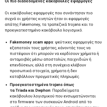
Οι πιο διαδεδομένες κακόβουλες εφαρμογές
Οι κακόβουλες εφαρμογές που συνάντησαν πιο
συχνά οι χρήστες κινητών ήταν οι εφαρμογές
απάτης
Fakemoney
, τα τραπεζικά
trojans
και το
προεγκατεστημένο κακόβουλο λογισμικό.
Fakemoney scam apps
: ψεύτικες εφαρμογές που
εξαπατούν τους χρήστες, κάνοντάς τους να
πιστέψουν ότι μπορούν να κερδίσουν χρήματα ή
ανταμοιβές μέσω αποστολών, παιχνιδιών ή
επενδύσεων, αλλά στη συνέχεια κλέβουν
προσωπικά στοιχεία, χρήματα ή δεν
καταβάλλουν πραγματικές πληρωμές.
Προεγκατεστημένα
trojans
όπως
τα
Triada
και
Dwphon
: Παραδείγματα
κακόβουλου λογισμικού που ενσωματώνονται
στο firmware των συσκευών Android από το