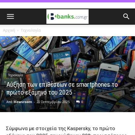
Αρχική
Τεχνολογία
Τεχνολογία
Αύξηση των επιθέσεων σε smartphones το
πρώτο εξάμηνο του 2025
Από
newsroom
-
22 Σεπτεμβρίου 2025
0
Σύμφωνα με στοιχεία της
Kaspersky
, το πρώτο