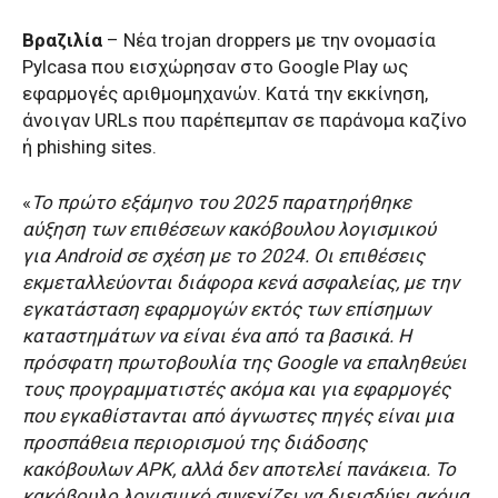
Βραζιλία
– Νέα trojan droppers με την ονομασία
Pylcasa που εισχώρησαν στο Google Play ως
εφαρμογές αριθμομηχανών. Κατά την εκκίνηση,
άνοιγαν URLs που παρέπεμπαν σε παράνομα καζίνο
ή phishing sites.
«
Το πρώτο εξάμηνο του 2025 παρατηρήθηκε
αύξηση των επιθέσεων κακόβουλου λογισμικού
για
Android
σε σχέση με το 2024. Οι επιθέσεις
εκμεταλλεύονται διάφορα κενά ασφαλείας, με την
εγκατάσταση εφαρμογών εκτός των επίσημων
καταστημάτων να είναι ένα από τα βασικά. Η
πρόσφατη πρωτοβουλία της
Google
να επαληθεύει
τους προγραμματιστές ακόμα και για εφαρμογές
που εγκαθίστανται από άγνωστες πηγές είναι μια
προσπάθεια περιορισμού της διάδοσης
κακόβουλων
APK
, αλλά δεν αποτελεί πανάκεια. Το
κακόβουλο λογισμικό συνεχίζει να διεισδύει ακόμα