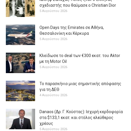
σχεδιαστής που θαύμασε ο Christian Dior
5 Αυγούστου 2026
Open Days της Emirates σε Αθήνα,
Θεσσαλονίκη και Κέρκυρα
5 Αυγούστου 2026
Κλείδωσε το deal των €300 εκατ. του Aktor
με τη Μotor Oil
5 Αυγούστου 2026
Το παρασκήνιο μιας σημαντικής απόφασης
για τη ΔΕΘ
4 Αυγούστου 2026
Danaos (Δρ. Γ. Κούστας): Ισχυρή κερδοφορία
στα $133,1 εκατ. και στόλος ελεύθερος
χρέους
5 Αυγούστου 2026