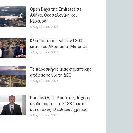
Open Days της Emirates σε
Αθήνα, Θεσσαλονίκη και
Κέρκυρα
5 Αυγούστου 2026
Κλείδωσε το deal των €300
εκατ. του Aktor με τη Μotor Oil
5 Αυγούστου 2026
Το παρασκήνιο μιας σημαντικής
απόφασης για τη ΔΕΘ
4 Αυγούστου 2026
Danaos (Δρ. Γ. Κούστας): Ισχυρή
κερδοφορία στα $133,1 εκατ.
και στόλος ελεύθερος χρέους
5 Αυγούστου 2026