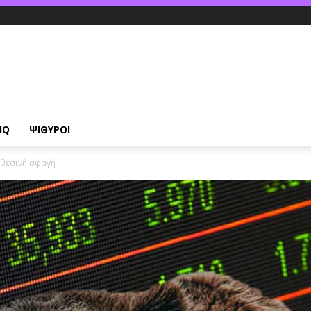
IQ
ΨΙΘΥΡΟΙ
χθεσινή σφαγή