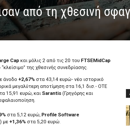
ισαν από τη χθεσινή σφα
rge Cap
και μόλις 2 από τις 20 του
FTSEMidCap
“κλείσιμο” της χθεσινής συνεδρίασης.
με άνοδο
+2,67%
στα 43,14 ευρώ- νέο ιστορικό
ορικά μεγαλύτερη αποτίμηση στα 16,1 δισ.- ΟΤΕ
τα 15,91 ευρώ, και
Sarantis
(Γρηγόρης και
κεφαλαιοποίηση.
59%
στα 5,12 ευρώ,
Profile Software
) με
+1,36%
στα 5,20 ευρώ.