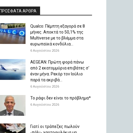
ΠΡΟΣΦΑΤΑ ΑΡΘΡΑ
Qualco: Πέμπτη εξαγορά σε 8
μήνες. Aποκτά το 50,1% της
Multiverse με το βλέμμα στα
ευρωπαϊκά κονδύλια...
6 Αυγούστου 2026
AEGEAN: Πρώτη φορά πάνω
από 2 εκατομμύρια επιβάτες σ’
έναν μήνα. Ρεκόρ τον Ιούλιο
παρά τα ακριβά...
6 Αυγούστου 2026
Το ράφι δεν είναι το πρόβλημα*
6 Αυγούστου 2026
Γιατί οι τράπεζες πωλούν
-πάλι- χαρτοφυλάκια μη