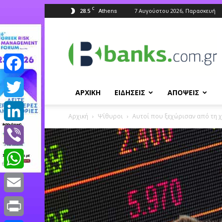
C
28.5
7 Αυγούστου 2026, Παρασκευή
Athens
Banks.com.gr
Facebook
ΑΡΧΙΚΗ
ΕΙΔΗΣΕΙΣ
ΑΠΟΨΕΙΣ
Twitter
Αρχική
Ψίθυροι
Αυτοί που ξεχώρισαν από τη 
LinkedIn
Viber
WhatsApp
Email