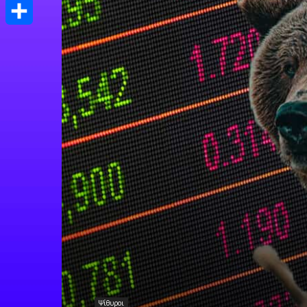
Print
Μοιραστείτε
Ψίθυροι