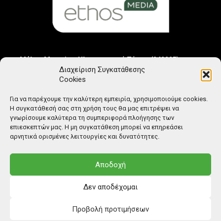
Μέλος Μητρώου Ηλεκτρονικού Τύπου (242225)
Διαχείριση Συγκατάθεσης
Cookies
Για να παρέχουμε την καλύτερη εμπειρία, χρησιμοποιούμε cookies.
Η συγκατάθεσή σας στη χρήση τους θα μας επιτρέψει να
γνωρίσουμε καλύτερα τη συμπεριφορά πλοήγησης των
επιεσκεπτών μας. Η μη συγκατάθεση μπορεί να επηρεάσει
αρνητικά ορισμένες λειτουργίες και δυνατότητες.
Αποδοχή
Δεν αποδέχομαι
Προβολή προτιμήσεων
© Copyright: Ethos Media S.A.