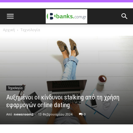
Αρχική
Τεχνολογία
Τεχνολογία
Αυξημένοι οι κίνδυνοι stalking από τη χρήση
εφαρμογών online dating
Από
newsroom2
-
13 Φεβρουαρίου 2024
0