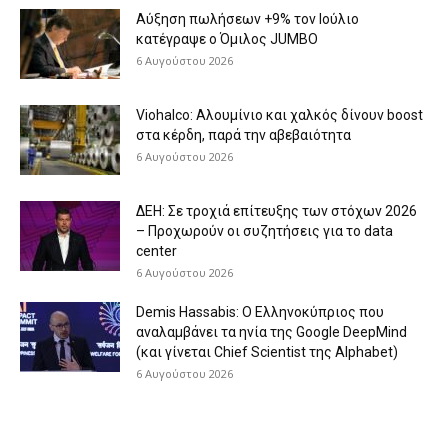
Aύξηση πωλήσεων +9% τον Ιούλιο
κατέγραψε ο Όμιλος JUMBO
6 Αυγούστου 2026
Viohalco: Aλουμίνιο και χαλκός δίνουν boost
στα κέρδη, παρά την αβεβαιότητα
6 Αυγούστου 2026
ΔΕΗ: Σε τροχιά επίτευξης των στόχων 2026
– Προχωρούν οι συζητήσεις για το data
center
6 Αυγούστου 2026
Demis Hassabis: Ο Ελληνοκύπριος που
αναλαμβάνει τα ηνία της Google DeepMind
(και γίνεται Chief Scientist της Alphabet)
6 Αυγούστου 2026