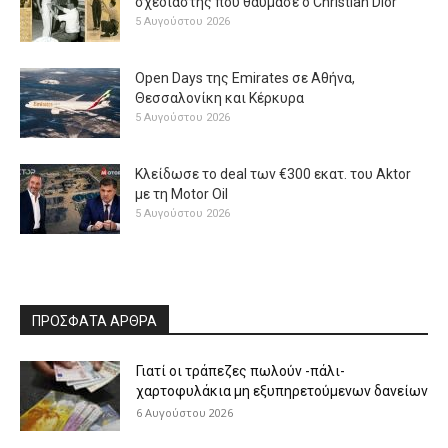
σχεδιαστής που θαύμασε ο Christian Dior
5 Αυγούστου 2026
Open Days της Emirates σε Αθήνα,
Θεσσαλονίκη και Κέρκυρα
5 Αυγούστου 2026
Κλείδωσε το deal των €300 εκατ. του Aktor
με τη Μotor Oil
5 Αυγούστου 2026
ΠΡΟΣΦΑΤΑ ΑΡΘΡΑ
Γιατί οι τράπεζες πωλούν -πάλι-
χαρτοφυλάκια μη εξυπηρετούμενων δανείων
6 Αυγούστου 2026