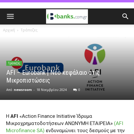
Αρχική
Τράπεζες
Τράπεζες
AFI – Eurobank | Nέο κεφάλαιο στις
Μικροπιστώσεις
Από
newsroom
-
18 Νοεμβρίου 2024
0
H
AFI
«Action Finance Initiative Ίδρυμα
Μικροχρηματοδοτήσεων ΑΝΩΝΥΜΗ ΕΤΑΙΡΕΙΑ»
(
AFI
Microfinance SA
)
ενδυναμώνει τους δεσμούς με την