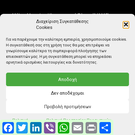
Μέλος Μητρώου Ηλεκτρονικού Τύπου (242225)
Διαχείριση Συγκατάθεσης
Cookies
Για να παρέχουμε την καλύτερη εμπειρία, χρησιμοποιούμε cookies.
Η συγκατάθεσή σας στη χρήση τους θα μας επιτρέψει να
γνωρίσουμε καλύτερα τη συμπεριφορά πλοήγησης των
επιεσκεπτών μας. Η μη συγκατάθεση μπορεί να επηρεάσει
αρνητικά ορισμένες λειτουργίες και δυνατότητες.
Αποδοχή
Δεν αποδέχομαι
Προβολή προτιμήσεων
© Copyright: Ethos Media S.A.
Πολιτική
Πολιτική Προστασίας Προσωπικών
Facebook
Twitter
LinkedIn
Viber
WhatsApp
Email
Print
Μοιραστείτ
Cookies
Δεδομένων