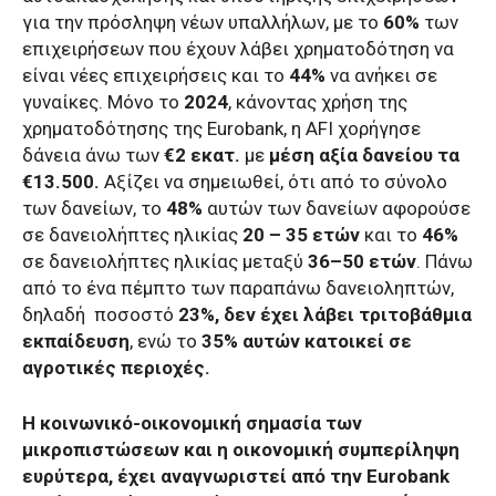
για την πρόσληψη νέων υπαλλήλων, με το
60%
των
επιχειρήσεων που έχουν λάβει χρηματοδότηση να
είναι νέες επιχειρήσεις και το
44%
να ανήκει σε
γυναίκες. Μόνο το
2024
,
κάνοντας χρήση της
χρηματοδότησης της Eurobank, η AFI χορήγησε
δάνεια άνω των
€2 εκατ.
με
μέση αξία δανείου τα
€13.500.
Αξίζει να σημειωθεί, ότι από το σύνολο
των δανείων, το
48%
αυτών των δανείων αφορούσε
σε δανειολήπτες ηλικίας
20 – 35 ετών
και το
46%
σε δανειολήπτες ηλικίας μεταξύ
36–50 ετών
. Πάνω
από το ένα πέμπτο των παραπάνω δανειοληπτών,
δηλαδή
ποσοστό
23%, δεν έχει λάβει τριτοβάθμια
εκπαίδευση
, ενώ το
35% αυτών κατοικεί σε
αγροτικές περιοχές.
H κοινωνικό-οικονομική σημασία των
μικροπιστώσεων και η οικονομική συμπερίληψη
ευρύτερα, έχει αναγνωριστεί από την Eurobank