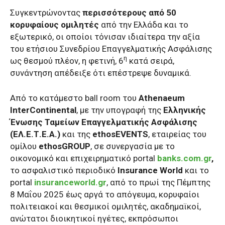
Συγκεντρώνοντας
περισσότερους από 50
κορυφαίους ομιλητές
από την Ελλάδα και το
εξωτερικό, οι οποίοι τόνισαν ιδιαίτερα την αξία
του ετήσιου Συνεδρίου Επαγγελματικής Ασφάλισης
η
ως θεσμού πλέον, η φετινή, 6
κατά σειρά,
συνάντηση απέδειξε ότι επέστρεψε δυναμικά.
Από το κατάμεστο ball room του
Athenaeum
InterContinental
, με την υπογραφή της
Ελληνικής
Ένωσης Ταμείων Επαγγελματικής Ασφάλισης
(ΕΛ.Ε.Τ.Ε.Α.)
και της
ethosEVENTS
, εταιρείας του
ομίλου
ethosGROUP
, σε συνεργασία με το
οικονομικό και επιχειρηματικό portal
banks.com.gr
,
το ασφαλιστικό περιοδικό
Insurance World
και το
portal
insuranceworld.gr
, από το πρωί της Πέμπτης
8 Μαΐου 2025 έως αργά το απόγευμα, κορυφαίοι
πολιτειακοί και θεσμικοί ομιλητές, ακαδημαϊκοί,
ανώτατοι διοικητικοί ηγέτες, εκπρόσωποι