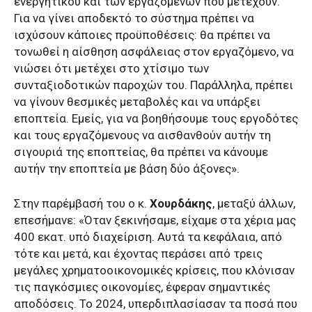
ενεργητικού και των εργαζομένων που μετέχουν.
Για να γίνει αποδεκτό το σύστημα πρέπει να
ισχύσουν κάποιες προϋποθέσεις: θα πρέπει να
τονωθεί η αίσθηση ασφάλειας στον εργαζόμενο, να
νιώσει ότι μετέχει στο χτίσιμο των
συνταξιοδοτικών παροχών του. Παράλληλα, πρέπει
να γίνουν θεσμικές μεταβολές και να υπάρξει
εποπτεία. Εμείς, για να βοηθήσουμε τους εργοδότες
και τους εργαζόμενους να αισθανθούν αυτήν τη
σιγουριά της εποπτείας, θα πρέπει να κάνουμε
αυτήν την εποπτεία με βάση δύο άξονες».
Στην παρέμβασή του ο κ.
Χουρδάκης
, μεταξύ άλλων,
επεσήμανε: «Όταν ξεκινήσαμε, είχαμε στα χέρια μας
400 εκατ. υπό διαχείριση. Αυτά τα κεφάλαια, από
τότε και μετά, και έχοντας περάσει από τρεις
μεγάλες χρηματοοικονομικές κρίσεις, που κλόνισαν
τις παγκόσμιες οικονομίες, έφεραν σημαντικές
αποδόσεις. Το 2024, υπερδιπλασίασαν τα ποσά που