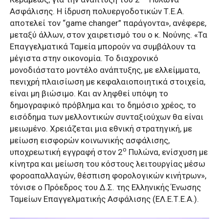
Ασφάλισης. Η ίδρυση πολυεργοδοτικών Τ.Ε.Α.
αποτελεί τον “game changer” παράγοντα», ανέφερε,
μεταξύ άλλων, στον χαιρετισμό του ο κ. Νούνης. «Τα
Επαγγελματικά Ταμεία μπορούν να συμβάλουν τα
μέγιστα στην οικονομία. Το διαχρονικό
μονοδιάστατο μοντέλο ανάπτυξης, με ελλείμματα,
πενιχρή πλαισίωση με κεφαλαιοποιητικά στοιχεία,
είναι μη βιώσιμο. Και αν ληφθεί υπόψη το
δημογραφικό πρόβλημα και το δημόσιο χρέος, το
εισόδημα των μελλοντικών συνταξιούχων θα είναι
μειωμένο. Χρειάζεται μια εθνική στρατηγική, με
μείωση εισφορών κοινωνικής ασφάλισης,
ο
υποχρεωτική εγγραφή στον 2
Πυλώνα, ενίσχυση με
κίνητρα και μείωση του κόστους λειτουργίας μέσω
φοροαπαλλαγών, θέσπιση φορολογικών κινήτρων»,
τόνισε ο Πρόεδρος του Δ.Σ. της Ελληνικής Ένωσης
Ταμείων Επαγγελματικής Ασφάλισης (ΕΛ.Ε.Τ.Ε.Α.).