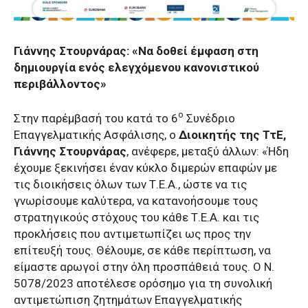
Γιάννης Στουρνάρας: «Να δοθεί έμφαση στη
δημιουργία ενός ελεγχόμενου κανονιστικού
περιβάλλοντος»
ο
Στην παρέμβασή του κατά το 6
Συνέδριο
Επαγγελματικής Ασφάλισης, ο
Διοικητής της ΤτΕ,
Γιάννης Στουρνάρας
, ανέφερε, μεταξύ άλλων: «Ήδη
έχουμε ξεκινήσει έναν κύκλο διμερών επαφών με
τις διοικήσεις όλων των Τ.Ε.Α., ώστε να τις
γνωρίσουμε καλύτερα, να κατανοήσουμε τους
στρατηγικούς στόχους του κάθε Τ.Ε.Α. και τις
προκλήσεις που αντιμετωπίζει ως προς την
επίτευξή τους. Θέλουμε, σε κάθε περίπτωση, να
είμαστε αρωγοί στην όλη προσπάθειά τους. Ο Ν.
5078/2023 αποτέλεσε ορόσημο για τη συνολική
αντιμετώπιση ζητημάτων Επαγγελματικής