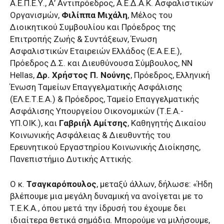
Α.Ε.Π.Ε.Υ., Α’ Αντιπρόεδρος, Α.Ε.Δ.Α.Κ. Ασφαλιστικών
Οργανισμών,
Φιλίππα Μιχάλη
, Μέλος του
Διοικητικού Συμβουλίου και Πρόεδρος της
Επιτροπής Ζωής & Συντάξεων, Ένωση
Ασφαλιστικών Εταιρειών Ελλάδος (Ε.Α.Ε.Ε.),
Πρόεδρος Δ.Σ. και Διευθύνουσα Σύμβουλος, NN
Hellas,
Δρ. Χρήστος Π. Νούνης
, Πρόεδρος, Ελληνική
Ένωση Ταμείων Επαγγελματικής Ασφάλισης
(ΕΛ.Ε.Τ.Ε.Α.) & Πρόεδρος, Ταμείο Επαγγελματικής
Ασφάλισης Υπουργείου Οικονομικών (Τ.Ε.Α.-
ΥΠ.ΟΙΚ.), και
Γαβριήλ Αμίτσης
, Καθηγητής Δικαίου
Κοινωνικής Ασφάλειας & Διευθυντής του
Ερευνητικού Εργαστηρίου Κοινωνικής Διοίκησης,
Πανεπιστήμιο Δυτικής Αττικής.
Ο κ.
Τσαγκαρόπουλος
, μεταξύ άλλων, δήλωσε: «Ήδη
βλέπουμε μια μεγάλη δυναμική να ανοίγεται με το
Τ.Ε.Κ.Α., όπου μετά την ίδρυσή του έχουμε δει
ιδιαίτερα θετικά σημάδια. Μπορούμε να μιλήσουμε,