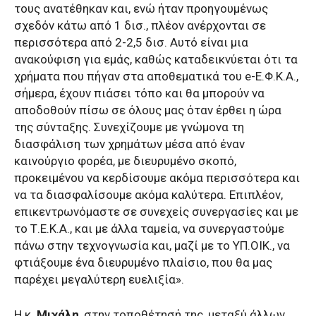
τους ανατέθηκαν και, ενώ ήταν προηγουμένως
σχεδόν κάτω από 1 δισ., πλέον ανέρχονται σε
περισσότερα από 2-2,5 δισ. Αυτό είναι μια
ανακούφιση για εμάς, καθώς καταδεικνύεται ότι τα
χρήματα που πήγαν στα αποθεματικά του e-Ε.Φ.Κ.Α.,
σήμερα, έχουν πιάσει τόπο και θα μπορούν να
αποδοθούν πίσω σε όλους μας όταν έρθει η ώρα
της σύνταξης. Συνεχίζουμε με γνώμονα τη
διασφάλιση των χρημάτων μέσα από έναν
καινούργιο φορέα, με διευρυμένο σκοπό,
προκειμένου να κερδίσουμε ακόμα περισσότερα και
να τα διασφαλίσουμε ακόμα καλύτερα. Επιπλέον,
επικεντρωνόμαστε σε συνεχείς συνεργασίες και με
το Τ.Ε.Κ.Α., και με άλλα ταμεία, να συνεργαστούμε
πάνω στην τεχνογνωσία και, μαζί με το ΥΠ.ΟΙΚ., να
φτιάξουμε ένα διευρυμένο πλαίσιο, που θα μας
παρέχει μεγαλύτερη ευελιξία».
Η κ.
Μιχάλη
, στην τοποθέτησή της, μεταξύ άλλων,