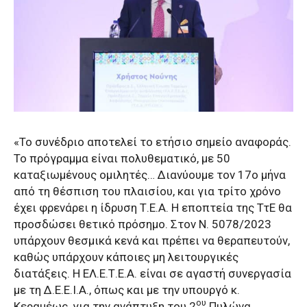
«Το συνέδριο αποτελεί το ετήσιο σημείο αναφοράς.
Το πρόγραμμα είναι πολυθεματικό, με 50
καταξιωμένους ομιλητές… Διανύουμε τον 17ο μήνα
από τη θέσπιση του πλαισίου, και για τρίτο χρόνο
έχει φρενάρει η ίδρυση Τ.Ε.Α. Η εποπτεία της ΤτΕ θα
προσδώσει θετικό πρόσημο. Στον Ν. 5078/2023
υπάρχουν θεσμικά κενά και πρέπει να θεραπευτούν,
καθώς υπάρχουν κάποιες μη λειτουργικές
διατάξεις. Η ΕΛ.Ε.Τ.Ε.Α. είναι σε αγαστή συνεργασία
με τη Δ.Ε.Ε.Ι.Α., όπως και με την υπουργό κ.
ου
Κεραμέως, για την ανάπτυξη του 2
Πυλώνα