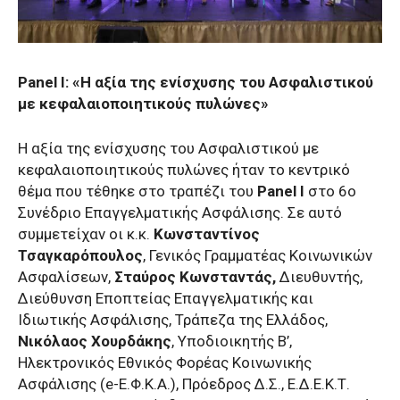
Panel Ι: «Η αξία της ενίσχυσης του Ασφαλιστικού
με κεφαλαιοποιητικούς πυλώνες»
Η αξία της ενίσχυσης του Ασφαλιστικού με
κεφαλαιοποιητικούς πυλώνες ήταν το κεντρικό
θέμα που τέθηκε στο τραπέζι του
Panel Ι
στο 6ο
Συνέδριο Επαγγελματικής Ασφάλισης. Σε αυτό
συμμετείχαν οι κ.κ.
Κωνσταντίνος
Τσαγκαρόπουλος
, Γενικός Γραμματέας Κοινωνικών
Ασφαλίσεων,
Σταύρος Κωνσταντάς,
Διευθυντής,
Διεύθυνση Εποπτείας Επαγγελματικής και
Ιδιωτικής Ασφάλισης, Τράπεζα της Ελλάδος,
Νικόλαος Χουρδάκης
, Υποδιοικητής Β’,
Ηλεκτρονικός Εθνικός Φορέας Κοινωνικής
Ασφάλισης (e-Ε.Φ.Κ.Α.), Πρόεδρος Δ.Σ., Ε.Δ.Ε.Κ.Τ.