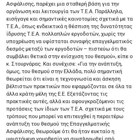
Ασφάλισης, παρέχει μια σταθερή βάση για την
οργάνωση και λειτουργία των Τ.Ε.Α. Παράλληλα,
εισήγαγε και σημαντικές καινοτομίες σχετικά με τα
Τ.Ε.Α., όπως ενδεικτικά η θέσπιση της δυνατότητας
ίδρυσης Τ.Ε.Α. πολλαπλών εργοδοτών, χωρίς την
υποχρέωση να υφίσταται συναφής επαγγελματικός
δεσμός μεταξύ των εργοδοτών – πιστεύω ότι θα
συμβάλει θετικά στην ενίσχυση του θεσμού», είπε ο
κ. Στουρνάρας. Και συνέχισε: «Για την ανάπτυξη,
όμως, του θεσμού στην Ελλάδα, πολύ σημαντική
θεωρείται ότι είναι η τεχνογνωσία και άσκηση
βέλτιστων πρακτικών που εφαρμόζονται σε όλα τα
άλλα κράτη-μέλη της Ε.Ε. Εξετάζοντας τις
πρακτικές αυτές, αλλά και αφουγκραζόμενοι τις
προτάσεις των ίδιων των Τ.Ε.Α. σχετικά με τους
τρόπους που μπορεί να επιτευχθεί η περαιτέρω
ανάπτυξη του θεσμού της Επαγγελματικής
Ασφάλισης, θεωρούμε ότι θα ήταν ευκταίο η
υφιστάμενη νομοθεσία να συμπληρωθεί από