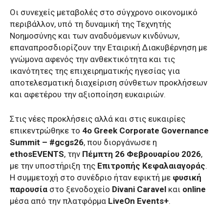
Οι συνεχείς μεταβολές στο σύγχρονο οικονομικό
περιβάλλον, υπό τη δυναμική της Τεχνητής
Νοημοσύνης και των αναδυόμενων κινδύνων,
επαναπροσδιορίζουν την Εταιρική Διακυβέρνηση με
γνώμονα αφενός την ανθεκτικότητα και τις
ικανότητες της επιχειρηματικής ηγεσίας για
αποτελεσματική διαχείριση σύνθετων προκλήσεων
και αφετέρου την αξιοποίηση ευκαιριών.
Στις νέες προκλήσεις αλλά και στις ευκαιρίες
επικεντρώθηκε το
4o Greek Corporate Governance
Summit – #gcgs26
, που διοργάνωσε η
ethosEVENTS
, την
Πέμπτη
26 Φεβρουαρίου 2026
,
με την υποστήριξη της
Επιτροπής Κεφαλαιαγοράς
.
Η συμμετοχή στο συνέδριο ήταν εφικτή με
φυσική
παρουσία
στο ξενοδοχείο
Divani Caravel
και
online
μέσα από την πλατφόρμα
LiveOn Events+
.