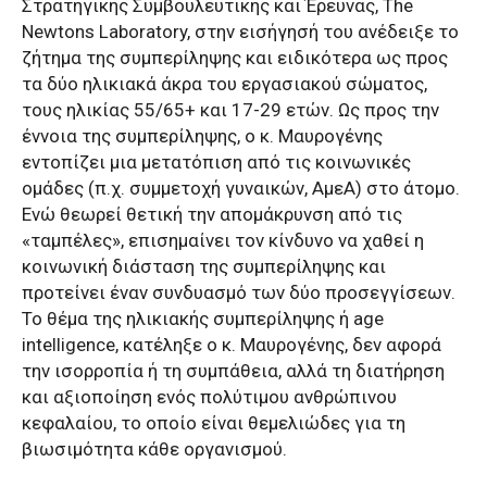
Στρατηγικής Συμβουλευτικής και Έρευνας, The
Newtons Laboratory, στην εισήγησή του ανέδειξε το
ζήτημα της συμπερίληψης και ειδικότερα ως προς
τα δύο ηλικιακά άκρα του εργασιακού σώματος,
τους ηλικίας 55/65+ και 17-29 ετών. Ως προς την
έννοια της συμπερίληψης, ο κ. Μαυρογένης
εντοπίζει μια μετατόπιση από τις κοινωνικές
ομάδες (π.χ. συμμετοχή γυναικών, ΑμεΑ) στο άτομο.
Ενώ θεωρεί θετική την απομάκρυνση από τις
«ταμπέλες», επισημαίνει τον κίνδυνο να χαθεί η
κοινωνική διάσταση της συμπερίληψης και
προτείνει έναν συνδυασμό των δύο προσεγγίσεων.
Το θέμα της ηλικιακής συμπερίληψης ή age
intelligence, κατέληξε ο κ. Μαυρογένης, δεν αφορά
την ισορροπία ή τη συμπάθεια, αλλά τη διατήρηση
και αξιοποίηση ενός πολύτιμου ανθρώπινου
κεφαλαίου, το οποίο είναι θεμελιώδες για τη
βιωσιμότητα κάθε οργανισμού.