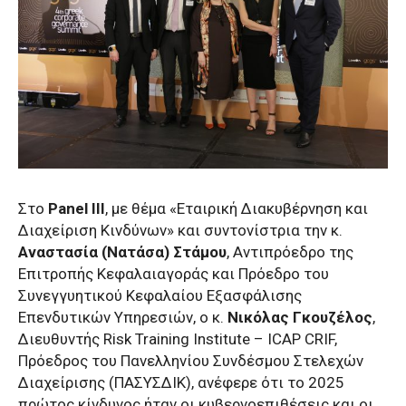
Στο
Panel III
, με θέμα «Εταιρική Διακυβέρνηση και
Διαχείριση Κινδύνων» και συντονίστρια την κ.
Αναστασία (Νατάσα) Στάμου
, Αντιπρόεδρο της
Επιτροπής Κεφαλαιαγοράς και Πρόεδρο του
Συνεγγυητικού Κεφαλαίου Εξασφάλισης
Επενδυτικών Υπηρεσιών, ο κ.
Νικόλας Γκουζέλος
,
Διευθυντής Risk Training Institute – ICAP CRIF,
Πρόεδρος του Πανελληνίου Συνδέσμου Στελεχών
Διαχείρισης (ΠΑΣΥΣΔΙΚ), ανέφερε ότι το 2025
πρώτος κίνδυνος ήταν οι κυβερνοεπιθέσεις και οι