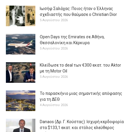
Ιωσήφ Σαλάχας: Ποιος ήταν ο Έλληνας
σχεδιαστής που θαύμασε ο Christian Dior
5 Αυγούστου 2026
Open Days της Emirates σε Αθήνα,
Θεσσαλονίκη και Κέρκυρα
5 Αυγούστου 2026
Κλείδωσε το deal των €300 εκατ. του Aktor
με τη Μotor Oil
5 Αυγούστου 2026
Το παρασκήνιο μιας σημαντικής απόφασης
για τη ΔΕΘ
4 Αυγούστου 2026
Danaos (Δρ. Γ. Κούστας): Ισχυρή κερδοφορία
στα $133,1 εκατ. και στόλος ελεύθερος