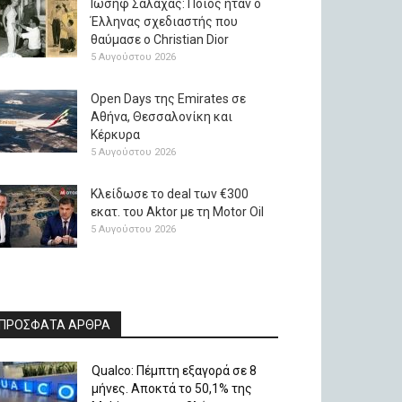
Ιωσήφ Σαλάχας: Ποιος ήταν ο
Έλληνας σχεδιαστής που
θαύμασε ο Christian Dior
5 Αυγούστου 2026
Open Days της Emirates σε
Αθήνα, Θεσσαλονίκη και
Κέρκυρα
5 Αυγούστου 2026
Κλείδωσε το deal των €300
εκατ. του Aktor με τη Μotor Oil
5 Αυγούστου 2026
ΠΡΟΣΦΑΤΑ ΑΡΘΡΑ
Qualco: Πέμπτη εξαγορά σε 8
μήνες. Aποκτά το 50,1% της