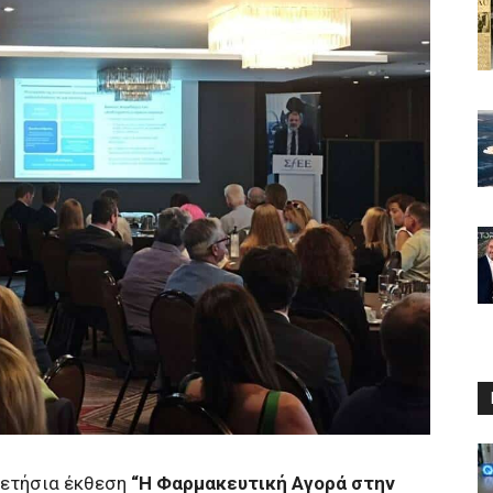
 ετήσια έκθεση
“Η Φαρμακευτική Αγορά στην