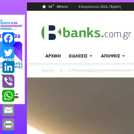
C
34
6 Αυγούστου 2026, Πέμπτη
Athens
Banks.com.gr
Facebook
ΑΡΧΙΚΗ
ΕΙΔΗΣΕΙΣ
ΑΠΟΨΕΙΣ
Twitter
Αρχική
IQ
Η Φαρμακοβιομηχανία επενδύει και 
LinkedIn
Viber
WhatsApp
Email