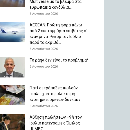
Multiverse με το βλέμμα στα
ευρωπαϊκά κονδύλια...
6 Αυγούστου 2026
AEGEAN: Πρώτη φορά πάνω
από 2 εκατομμύρια επιβάτες σ’
έναν μήνα. Ρεκόρ τον Ιούλιο
παρά τα ακριβά...
6 Αυγούστου 2026
Το ράφι δεν είναι το πρόβλημα*
6 Αυγούστου 2026
Γιατί οι τράπεζες πωλούν
-πάλι- χαρτοφυλάκια μη
εξυπηρετούμενων δανείων
6 Αυγούστου 2026
Aύξηση πωλήσεων +9% τον
Ιούλιο κατέγραψε ο Όμιλος
JUMBO