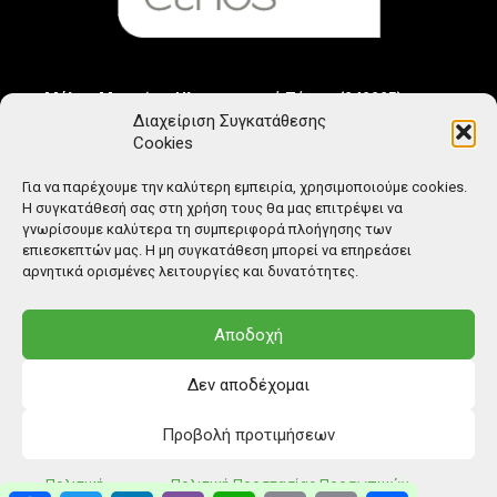
Μέλος Μητρώου Ηλεκτρονικού Τύπου (242225)
Διαχείριση Συγκατάθεσης
Cookies
Για να παρέχουμε την καλύτερη εμπειρία, χρησιμοποιούμε cookies.
Η συγκατάθεσή σας στη χρήση τους θα μας επιτρέψει να
γνωρίσουμε καλύτερα τη συμπεριφορά πλοήγησης των
επιεσκεπτών μας. Η μη συγκατάθεση μπορεί να επηρεάσει
αρνητικά ορισμένες λειτουργίες και δυνατότητες.
Αποδοχή
Δεν αποδέχομαι
Προβολή προτιμήσεων
© Copyright: Ethos Media S.A.
Πολιτική
Πολιτική Προστασίας Προσωπικών