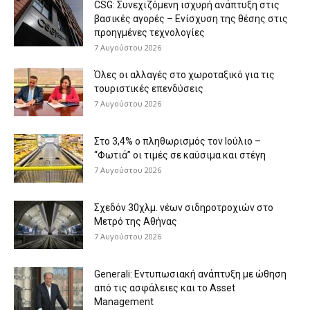
CSG: Συνεχιζόμενη ισχυρή ανάπτυξη στις
βασικές αγορές – Ενίσχυση της θέσης στις
προηγμένες τεχνολογίες
7 Αυγούστου 2026
Όλες οι αλλαγές στο χωροταξικό για τις
τουριστικές επενδύσεις
7 Αυγούστου 2026
Στο 3,4% ο πληθωρισμός τον Ιούλιο –
“Φωτιά” οι τιμές σε καύσιμα και στέγη
7 Αυγούστου 2026
Σχεδόν 30χλμ. νέων σιδηροτροχιών στο
Μετρό της Αθήνας
7 Αυγούστου 2026
Generali: Eντυπωσιακή ανάπτυξη με ώθηση
από τις ασφάλειες και το Asset
Management