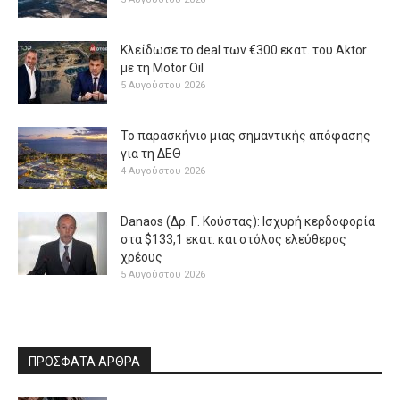
Κλείδωσε το deal των €300 εκατ. του Aktor
με τη Μotor Oil
5 Αυγούστου 2026
Το παρασκήνιο μιας σημαντικής απόφασης
για τη ΔΕΘ
4 Αυγούστου 2026
Danaos (Δρ. Γ. Κούστας): Ισχυρή κερδοφορία
στα $133,1 εκατ. και στόλος ελεύθερος
χρέους
5 Αυγούστου 2026
ΠΡΟΣΦΑΤΑ ΑΡΘΡΑ