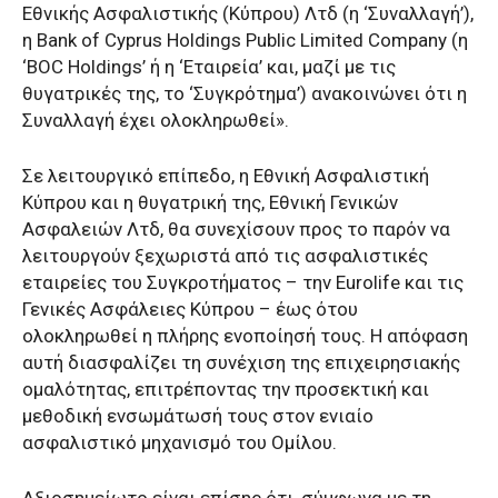
Εθνικής Ασφαλιστικής (Κύπρου) Λτδ (η ‘Συναλλαγή’),
η Bank of Cyprus Holdings Public Limited Company (η
‘BOC Holdings’ ή η ‘Εταιρεία’ και, μαζί με τις
θυγατρικές της, το ‘Συγκρότημα’) ανακοινώνει ότι η
Συναλλαγή έχει ολοκληρωθεί».
Σε λειτουργικό επίπεδο, η Εθνική Ασφαλιστική
Κύπρου και η θυγατρική της, Εθνική Γενικών
Ασφαλειών Λτδ, θα συνεχίσουν προς το παρόν να
λειτουργούν ξεχωριστά από τις ασφαλιστικές
εταιρείες του Συγκροτήματος – την Eurolife και τις
Γενικές Ασφάλειες Κύπρου – έως ότου
ολοκληρωθεί η πλήρης ενοποίησή τους. Η απόφαση
αυτή διασφαλίζει τη συνέχιση της επιχειρησιακής
ομαλότητας, επιτρέποντας την προσεκτική και
μεθοδική ενσωμάτωσή τους στον ενιαίο
ασφαλιστικό μηχανισμό του Ομίλου.
Αξιοσημείωτο είναι επίσης ότι, σύμφωνα με τη