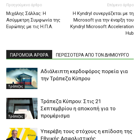
Προηγούμενο άρθρο
Επόμενο άρθρο
Μιχάλης Σάλλας: Η
Η Kyndryl συνεργάζεται με τη
Ασύμμετρη Συμφωνία της
Microsoft για την έναρξη του
Ευρώπης με τις Η.Π.Α.
Kyndryl Microsoft Acceleration
Hub
ΠΑΡΟΜΟΙΑ ΑΡΘΡΑ
ΠΕΡΙΣΣΟΤΕΡΑ ΑΠΟ ΤΟΝ ΔΗΜΙΟΥΡΓΟ
Αδιάλειπτη κερδοφόρος πορεία για
την Τράπεζα Κύπρου
Τράπεζες
Τράπεζα Κύπρου: Στις 21
Σεπτεμβρίου η αποκοπή για το
προμέρισμα
Τράπεζες
Yπερέβη τους στόχους η επίδοση της
Εθνικής Ασφαλιστικής